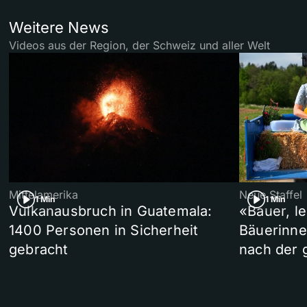
Weitere News
Videos aus der Region, der Schweiz und aller Welt
Mittelamerika
Neue Staffel
1 Min
1 Min
Vulkanausbruch in Guatemala:
«Bauer, l
1400 Personen in Sicherheit
Bäuerinne
gebracht
nach der 