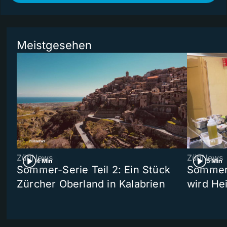
Meistgesehen
ZüriNews
ZüriNews
4 Min
5 Min
Sommer-Serie Teil 2: Ein Stück
Sommer-
Zürcher Oberland in Kalabrien
wird He