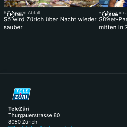
90 Tonnen Abfall
«Ein Tag im 
1 Min
1 Min
So wird Zürich über Nacht wieder
Street-P
sauber
mitten in 
TeleZüri
Thurgauerstrasse 80
8050 Zürich