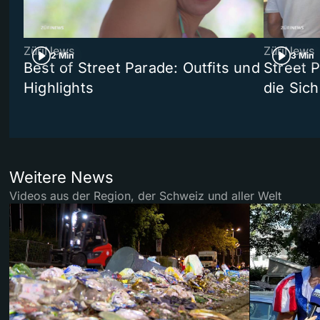
ZüriNews
ZüriNews
2 Min
3 Min
Best of Street Parade: Outfits und
Street 
Highlights
die Sich
Weitere News
Videos aus der Region, der Schweiz und aller Welt