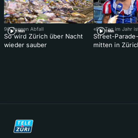
90 Tonnen Abfall
«Ein Tag im Jahr i
1 Min
1 Min
So wird Zürich über Nacht
Street-Parade
wieder sauber
mitten in Züric