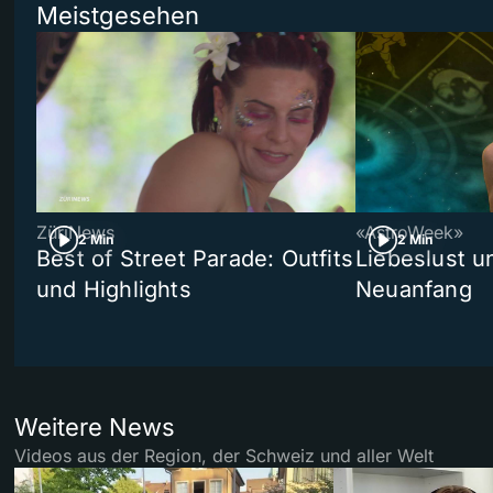
Meistgesehen
ZüriNews
«AstroWeek»
2 Min
2 Min
Best of Street Parade: Outfits
Liebeslust un
und Highlights
Neuanfang
Weitere News
Videos aus der Region, der Schweiz und aller Welt