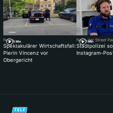
News
Nach der Street Pa
3 Min
1 Min
Spektakulärer Wirtschaftsfall:
Stadtpolizei so
Pierin Vincenz vor
Instagram-Post
Obergericht