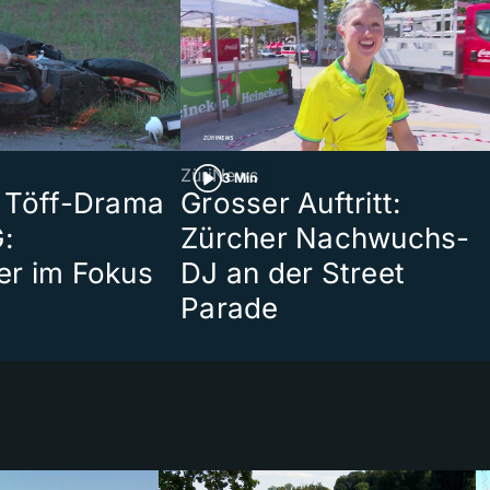
ZüriNews
3 Min
 Töff-Drama
Grosser Auftritt:
:
Zürcher Nachwuchs-
er im Fokus
DJ an der Street
Parade