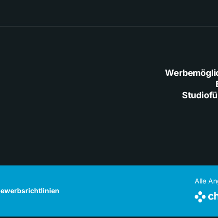
Werbemögli
Studiof
Alle A
ewerbsrichtlinien