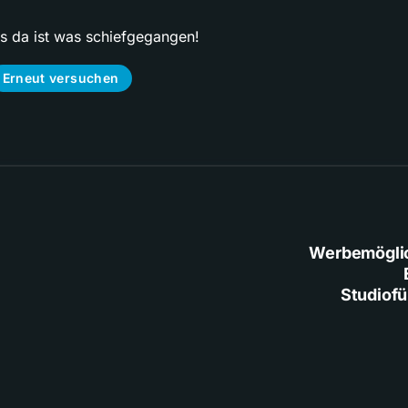
ps da ist was schiefgegangen!
Erneut versuchen
Werbemögli
Studiof