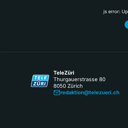
js error: U
TeleZüri
Thurgauerstrasse 80
8050 Zürich
redaktion@telezueri.ch