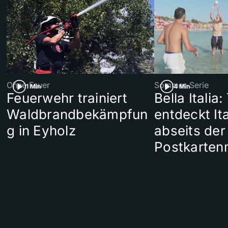
Ohne Feuer
Sommer-Serie
1 Min
4 Min
Feuerwehr trainiert
Bella Italia:
Waldbrandbekämpfun
entdeckt Ita
g in Eyholz
abseits der
Postkarten