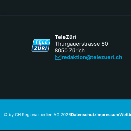
TeleZüri
Thurgauerstrasse 80
8050 Zürich
redaktion@telezueri.ch
© by CH Regionalmedien AG 2026
Datenschutz
Impressum
Wettb