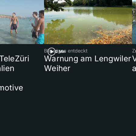
Blaualgen entdeckt
Z
2 Min
 TeleZüri
Warnung am Lengwiler
lien
Weiher
a
motive