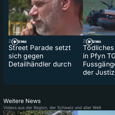
ZüriNews
ZüriNews
2 Min
2 Min
Street Parade setzt
Tödliches
sich gegen
in Pfyn TG
Detailhändler durch
Fussgäng
der Justiz
Weitere News
Videos aus der Region, der Schweiz und aller Welt