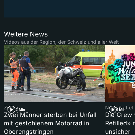
Weitere News
Videos aus der Region, der Schweiz und aller Welt
Zürich
Neue Staffel
2 Min
1 Min
Zwei Männer sterben bei Unfall
Die Crew 
mit gestohlenem Motorrad in
Refilled»
Oberengstringen
unsicher