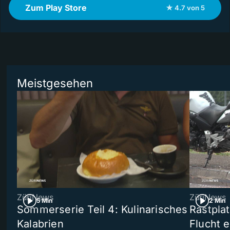
Zum Play Store
★ 4.7 von 5
Meistgesehen
ZüriNews
ZüriNews
5 Min
2 Min
Sommerserie Teil 4: Kulinarisches
Rastpla
Kalabrien
Flucht e