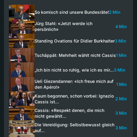
So komisch sind unsere Bundesräte!
2 Min
Jürg Stahl: «Jetzt werde ich
4 Min
persönlich»
Standing Ovations für Didier Burkhalter
3 Min
Tschäppät: Mehrheit wählt nicht Cassis​
1 Min
„Ich bin nicht so ruhig, wie ich es mir…
3 Min
Ueli Giezendanner: «Ich freue mich auf
1 Min
den Apéro!»
Kaum begonnen, schon vorbei: Ignazio
2 Min
Cassis ist…
Cassis: «Respekt denen, die mich
3 Min
nicht gewählt…
Die Vereidigung: Selbstbewusst gleich
3 Min
auf…