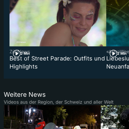
ZüriNews
«AstroWe
2 Min
2 Min
Best of Street Parade: Outfits und
Liebeslu
Highlights
Neuanf
Weitere News
Videos aus der Region, der Schweiz und aller Welt