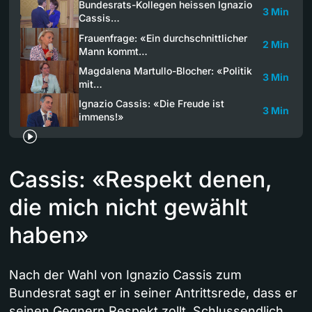
Bundesrats-Kollegen heissen Ignazio
3 Min
Cassis…
Frauenfrage: «Ein durchschnittlicher
2 Min
Mann kommt…
Magdalena Martullo-Blocher: «Politik
3 Min
mit…
Ignazio Cassis: «Die Freude ist
3 Min
immens!»
Cassis: «Respekt denen,
die mich nicht gewählt
haben»
Nach der Wahl von Ignazio Cassis zum
Bundesrat sagt er in seiner Antrittsrede, dass er
seinen Gegnern Respekt zollt. Schlussendlich