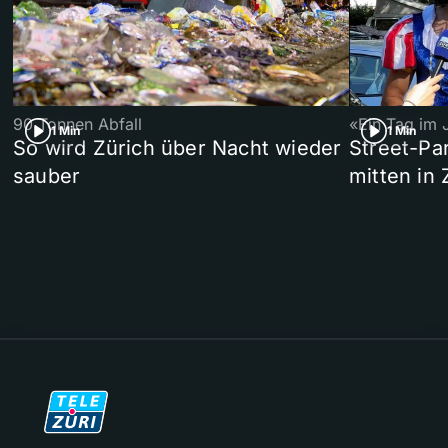
90 Tonnen Abfall
«Ein Tag im 
1 Min
1 Min
So wird Zürich über Nacht wieder
Street-P
sauber
mitten in 