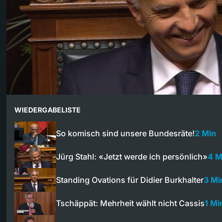
WIEDERGABELISTE
So komisch sind unsere Bundesräte!
2 Min
Jürg Stahl: «Jetzt werde ich persönlich»
4 M
Standing Ovations für Didier Burkhalter
3 Mi
Tschäppät: Mehrheit wählt nicht Cassis​
1 Mi