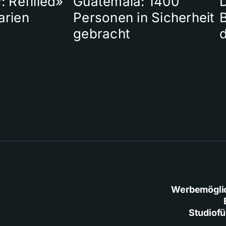
: Refilled»
Guatemala: 1400
arien
Personen in Sicherheit
gebracht
Werbemögli
Studiof