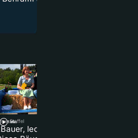
eue Staffel
Beerdigung
1 Min
1 Min
Bauer, ledig, sucht…»:
Milan-Fans