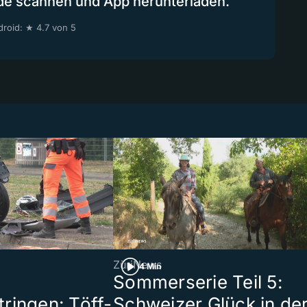
de scannen und App herunterladen.
roid: ★ 4.7 von 5
ZüriNews
4 Min
Sommerserie Teil 5:
ringen: Töff-
Schweizer Glück in de