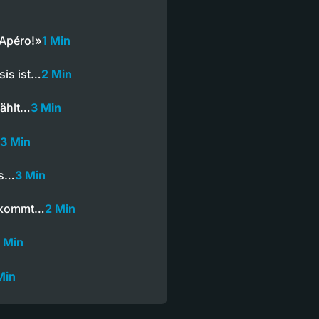
n
 Apéro!»
1 Min
sis ist…
2 Min
wählt…
3 Min
3 Min
is…
3 Min
n kommt…
2 Min
 Min
Min