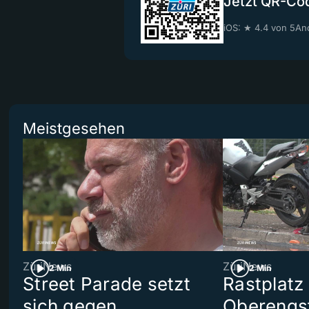
Jetzt QR-Co
iOS: ★ 4.4 von 5
And
Meistgesehen
ZüriNews
ZüriNews
2 Min
2 Min
Street Parade setzt
Rastplatz
sich gegen
Oberengst