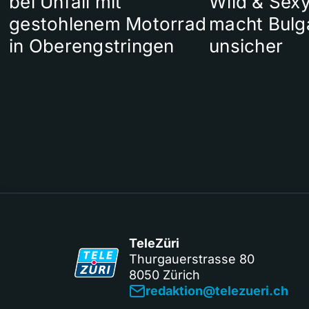
bei Unfall mit
Wild & Sexy
gestohlenem Motorrad
macht Bulg
in Oberengstringen
unsicher
TeleZüri
Thurgauerstrasse 80
8050 Zürich
redaktion@telezueri.ch