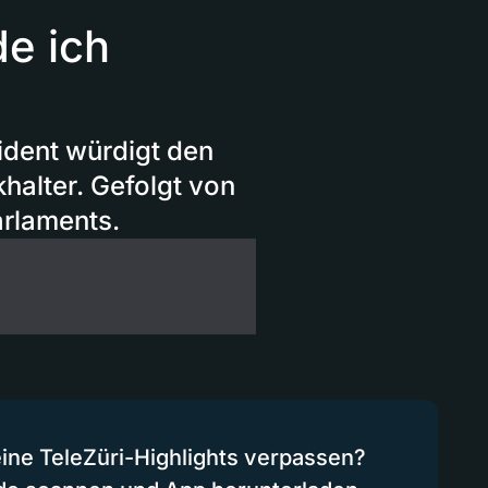
de ich
ident würdigt den
halter. Gefolgt von
arlaments.
eine TeleZüri-Highlights verpassen?