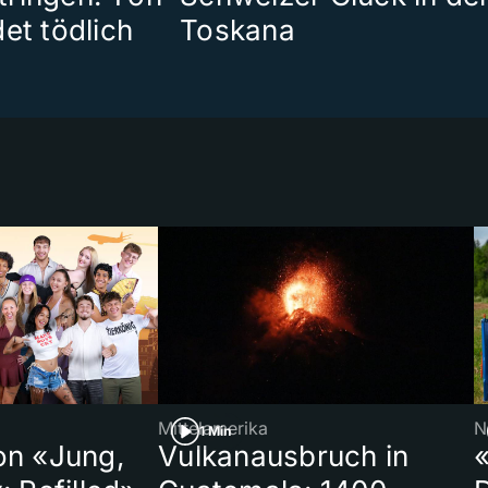
et tödlich
Toskana
Mittelamerika
N
1 Min
on «Jung,
Vulkanausbruch in
«