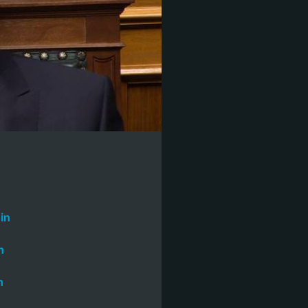
in
n
n