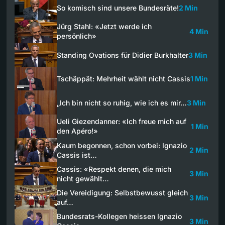
So komisch sind unsere Bundesräte!
2 Min
Jürg Stahl: «Jetzt werde ich
4 Min
persönlich»
Standing Ovations für Didier Burkhalter
3 Min
Tschäppät: Mehrheit wählt nicht Cassis​
1 Min
„Ich bin nicht so ruhig, wie ich es mir…
3 Min
Ueli Giezendanner: «Ich freue mich auf
1 Min
den Apéro!»
Kaum begonnen, schon vorbei: Ignazio
2 Min
Cassis ist…
Cassis: «Respekt denen, die mich
3 Min
nicht gewählt…
Die Vereidigung: Selbstbewusst gleich
3 Min
auf…
Bundesrats-Kollegen heissen Ignazio
3 Min