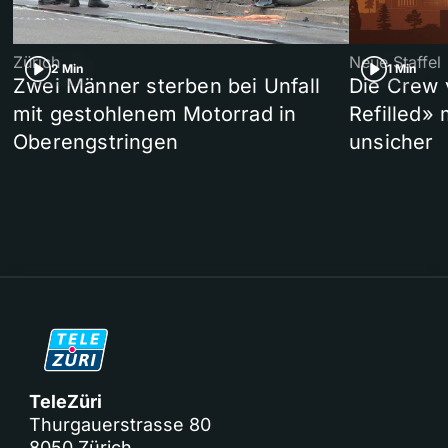
Zürich
Neue Staffel
2 Min
1 Min
Zwei Männer sterben bei Unfall
Die Crew 
mit gestohlenem Motorrad in
Refilled»
Oberengstringen
unsicher
TeleZüri
Thurgauerstrasse 80
8050 Zürich