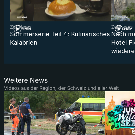
ZüriNews
ZüriNews
5 Min
3 Min
Sommerserie Teil 4: Kulinarisches
Nach me
Kalabrien
Hotel Fl
wiedere
Weitere News
Videos aus der Region, der Schweiz und aller Welt