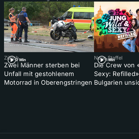
Zürich
Neue Staffel
2 Min
1 Min
Zwei Männer sterben bei
Die Crew von 
Unfall mit gestohlenem
Sexy: Refilled
Motorrad in Oberengstringen
Bulgarien unsi