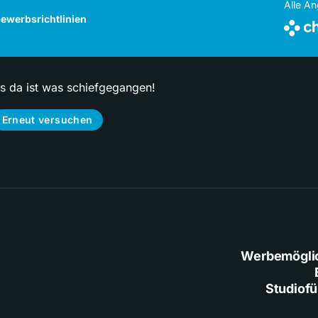
Alle A
ewerbsrichtlinien
ps da ist was schiefgegangen!
Erneut versuchen
Werbemögli
Studiof