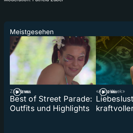
Meistgesehen
ZüriNews
«AstroWeek»
2 Min
2 Min
Best of Street Parade:
Liebeslus
Outfits und Highlights
kraftvoll