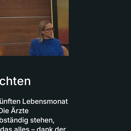
achten
m fünften Lebensmonat
Die Ärzte
lbständig stehen,
das alles – dank der