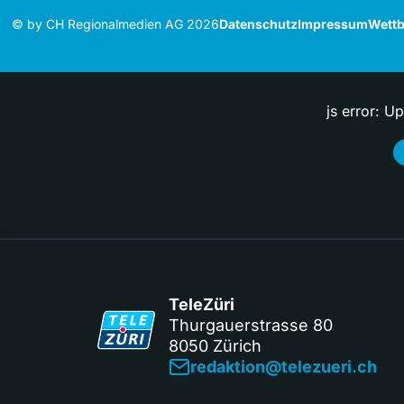
© by CH Regionalmedien AG 2026
Datenschutz
Impressum
Wettb
js error: U
TeleZüri
Thurgauerstrasse 80
8050 Zürich
redaktion@telezueri.ch