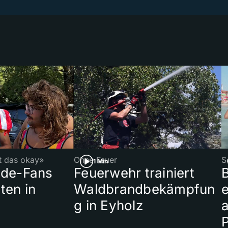
st das okay»
Ohne Feuer
S
1 Min
ade-Fans
Feuerwehr trainiert
B
ten in
Waldbrandbekämpfun
e
g in Eyholz
a