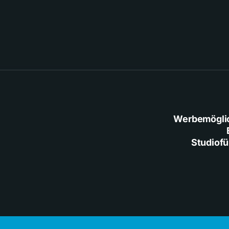
Werbemögli
Studiof