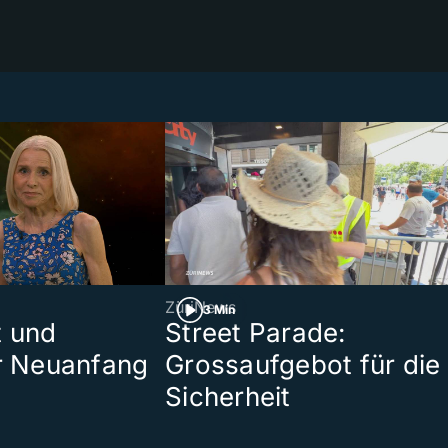
ZüriNews
3 Min
t und
Street Parade:
er Neuanfang
Grossaufgebot für die
Sicherheit