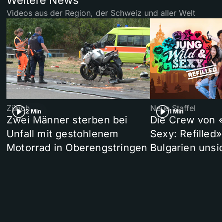
Videos aus der Region, der Schweiz und aller Welt
Zürich
Neue Staffel
2 Min
1 Min
Zwei Männer sterben bei
Die Crew von 
Unfall mit gestohlenem
Sexy: Refilled
Motorrad in Oberengstringen
Bulgarien unsi