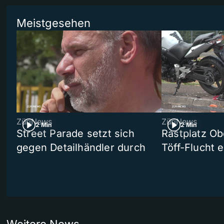
Meistgesehen
ZüriNews
ZüriNews
2 Min
2 Min
Street Parade setzt sich
Rastplatz Ob
gegen Detailhändler durch
Töff-Flucht e
Weitere News