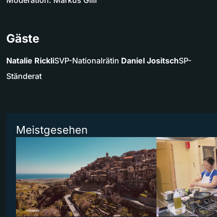
Moderation: Markus Gilli
Gäste
Natalie Rickli
SVP-Nationalrätin
Daniel Jositsch
SP-
Ständerat
Meistgesehen