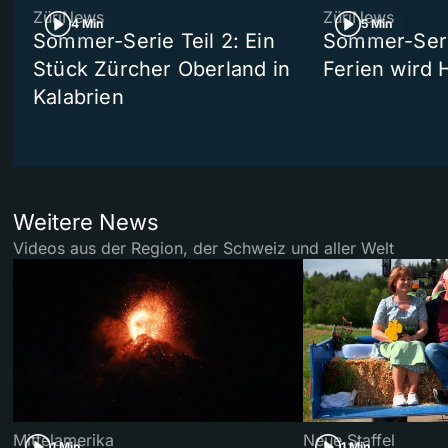
ZüriNews
ZüriNews
4 Min
5 Min
Sommer-Serie Teil 2: Ein
Sommer-Serie
Stück Zürcher Oberland in
Ferien wird 
Kalabrien
Weitere News
Videos aus der Region, der Schweiz und aller Welt
Mittelamerika
Neue Staffel
1 Min
1 Min