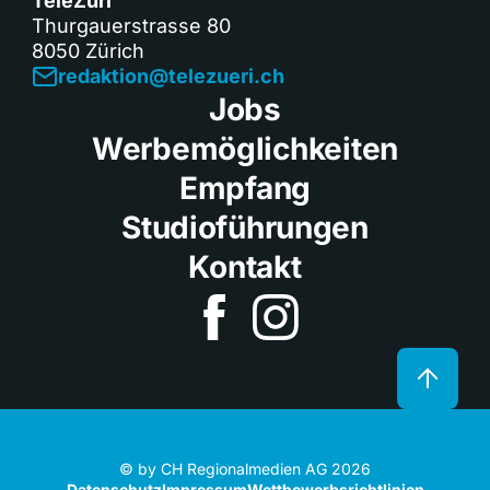
TeleZüri
Thurgauerstrasse 80
8050 Zürich
redaktion@telezueri.ch
Jobs
Werbemöglichkeiten
Empfang
Studioführungen
Kontakt
© by CH Regionalmedien AG 2026
Datenschutz
Impressum
Wettbewerbsrichtlinien