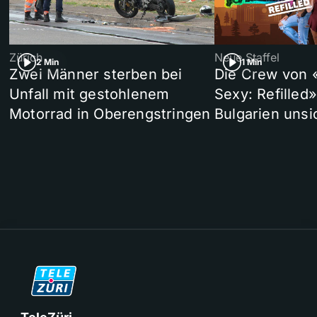
Zürich
Neue Staffel
2 Min
1 Min
Zwei Männer sterben bei
Die Crew von 
Unfall mit gestohlenem
Sexy: Refilled
Motorrad in Oberengstringen
Bulgarien unsi