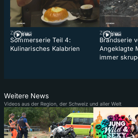
ZüriNews
ZüriNews
5 Min
3 Min
Sommerserie Teil 4:
Brandserie v
Kulinarisches Kalabrien
Angeklagte 
immer skrup
Weitere News
Videos aus der Region, der Schweiz und aller Welt