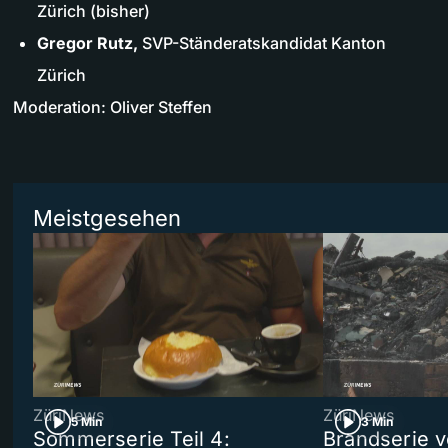
Zürich (bisher)
Gregor Rutz,
SVP-Ständeratskandidat Kanton
Zürich
Moderation: Oliver Steffen
Meistgesehen
ZüriNews
ZüriNews
5 Min
3 Min
Sommerserie Teil 4:
Brandserie v