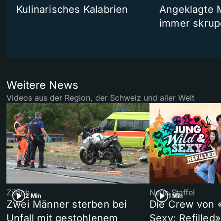
Kulinarisches Kalabrien
Angeklagte 
immer skrup
Weitere News
Videos aus der Region, der Schweiz und aller Welt
Zürich
Neue Staffel
2 Min
1 Min
Zwei Männer sterben bei
Die Crew von 
Unfall mit gestohlenem
Sexy: Refilled