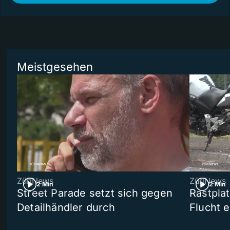
Meistgesehen
ZüriNews
ZüriNews
2 Min
2 Min
Street Parade setzt sich gegen
Rastpla
Detailhändler durch
Flucht e