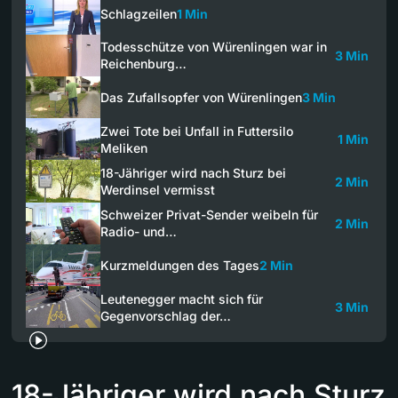
Schlagzeilen
1 Min
Todesschütze von Würenlingen war in
3 Min
Reichenburg…
Das Zufallsopfer von Würenlingen
3 Min
Zwei Tote bei Unfall in Futtersilo
1 Min
Meliken
18-Jähriger wird nach Sturz bei
2 Min
Werdinsel vermisst
Schweizer Privat-Sender weibeln für
2 Min
Radio- und…
Kurzmeldungen des Tages
2 Min
Leutenegger macht sich für
3 Min
Gegenvorschlag der…
18-Jähriger wird nach Sturz