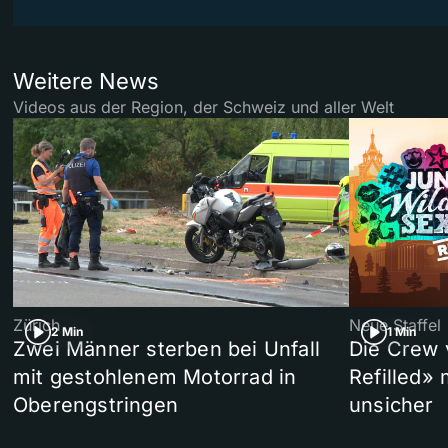
Weitere News
Videos aus der Region, der Schweiz und aller Welt
Zürich
Neue Staffel
2 Min
1 Min
Zwei Männer sterben bei Unfall
Die Crew 
mit gestohlenem Motorrad in
Refilled»
Oberengstringen
unsicher