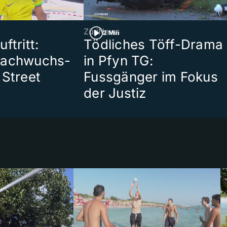
ZüriNews
2 Min
ftritt:
Tödliches Töff-Drama
Nachwuchs-
in Pfyn TG:
 Street
Fussgänger im Fokus
der Justiz