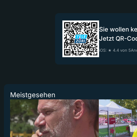
Sie wollen k
Jetzt QR-Co
iOS: ★ 4.4 von 5
And
Meistgesehen