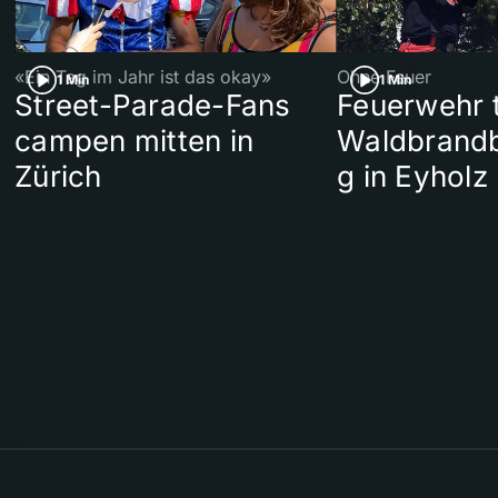
«Ein Tag im Jahr ist das okay»
Ohne Feuer
1 Min
1 Min
Street-Parade-Fans
Feuerwehr t
campen mitten in
Waldbrand
Zürich
g in Eyholz