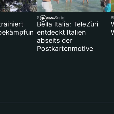
Sommer-Serie
B
4 Min
rainiert
Bella Italia: TeleZüri
bekämpfun
entdeckt Italien
abseits der
Postkartenmotive