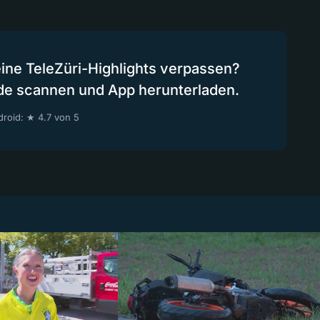
eine TeleZüri-Highlights verpassen?
de scannen und App herunterladen.
roid: ★ 4.7 von 5