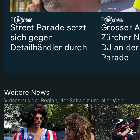
ZüriNews
ZüriNews
2 Min
3 Min
Street Parade setzt
Grosser Au
sich gegen
Zürcher 
Detailhändler durch
DJ an der
Parade
Weitere News
Videos aus der Region, der Schweiz und aller Welt