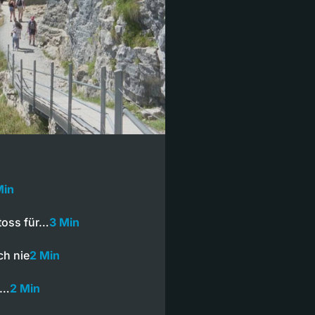
Min
toss für…
3 Min
ch nie
2 Min
l…
2 Min