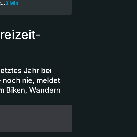
at…
3 Min
reizeit-
etztes Jahr bei
ie noch nie, meldet
im Biken, Wandern