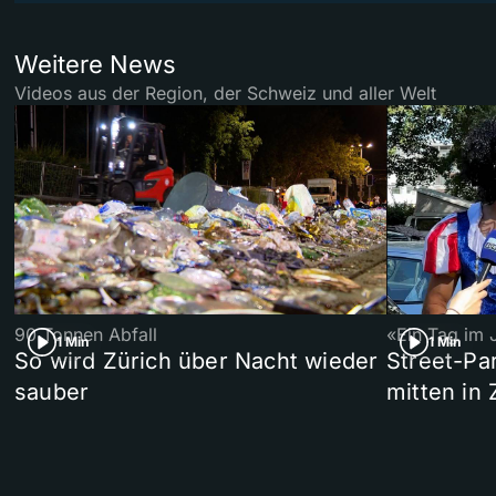
Weitere News
Videos aus der Region, der Schweiz und aller Welt
90 Tonnen Abfall
«Ein Tag im 
1 Min
1 Min
So wird Zürich über Nacht wieder
Street-P
sauber
mitten in 