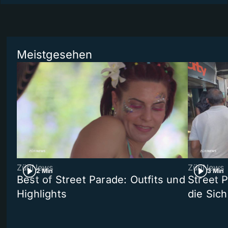
Meistgesehen
ZüriNews
ZüriNews
2 Min
3 Min
Best of Street Parade: Outfits und
Street 
Highlights
die Sich