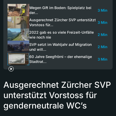
Wegen Gift im Boden: Spielplatz bei
3 Min
der…
Ausgerechnet Zürcher SVP unterstützt
3 Min
Vorstoss für…
2022 gab es so viele Freizeit-Unfälle
2 Min
wie noch nie
SVP setzt im Wahljahr auf Migration
2 Min
und will…
60 Jahre Seegfrörni – der ehemalige
3 Min
Stadtrat…
Ausgerechnet Zürcher SVP
unterstützt Vorstoss für
genderneutrale WC’s