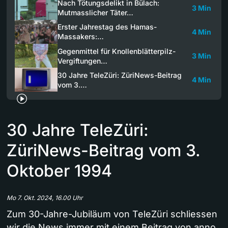
Nach Tötungsdelikt in Bülach:
3 Min
Mutmasslicher Täter…
Erster Jahrestag des Hamas-
4 Min
Massakers:…
Gegenmittel für Knollenblätterpilz-
3 Min
Vergiftungen…
30 Jahre TeleZüri: ZüriNews-Beitrag
4 Min
vom 3.…
30 Jahre TeleZüri:
ZüriNews-Beitrag vom 3.
Oktober 1994
Mo 7. Okt. 2024, 16.00 Uhr
Zum 30-Jahre-Jubiläum von TeleZüri schliessen
wir die News immer mit einem Beitrag von anno