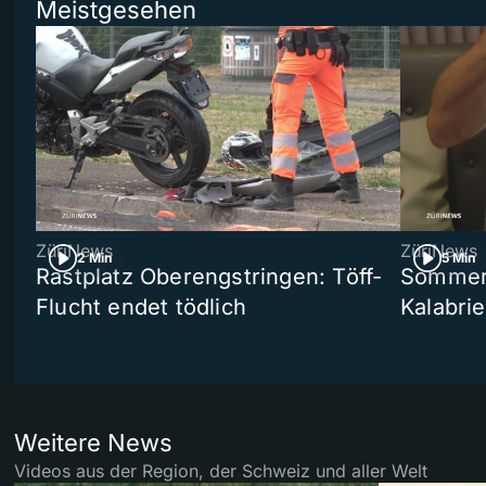
Meistgesehen
ZüriNews
ZüriNews
2 Min
5 Min
Rastplatz Oberengstringen: Töff-
Sommers
Flucht endet tödlich
Kalabri
Weitere News
Videos aus der Region, der Schweiz und aller Welt