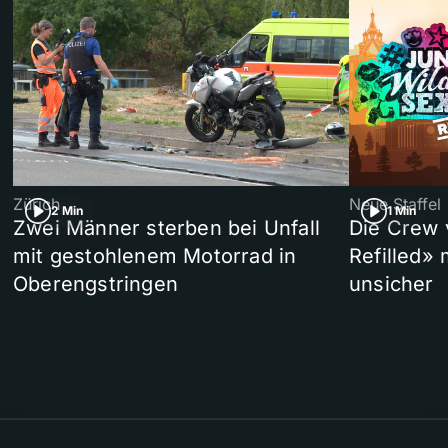
Zürich
Neue Staffel
2 Min
1 Min
Zwei Männer sterben bei Unfall
Die Crew 
mit gestohlenem Motorrad in
Refilled»
Oberengstringen
unsicher