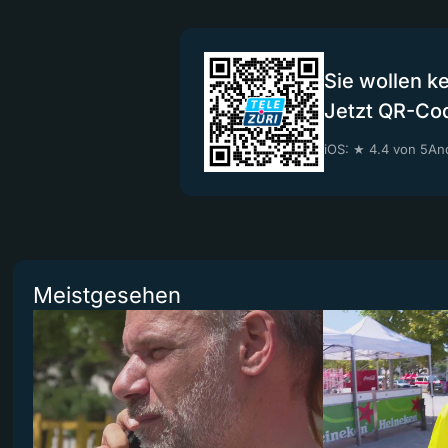
Sie wollen k
Jetzt QR-Co
iOS: ★ 4.4 von 5
And
Meistgesehen