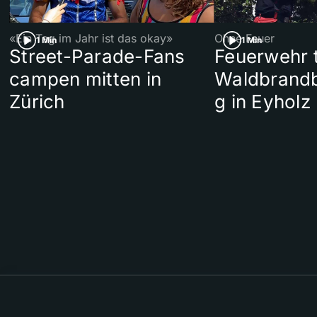
«Ein Tag im Jahr ist das okay»
Ohne Feuer
1 Min
1 Min
Street-Parade-Fans
Feuerwehr t
campen mitten in
Waldbrand
Zürich
g in Eyholz