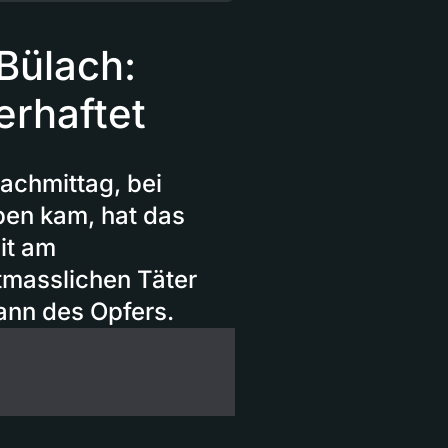
Bülach:
erhaftet
achmittag, bei
ben kam, hat das
it am
masslichen Täter
ann des Opfers.