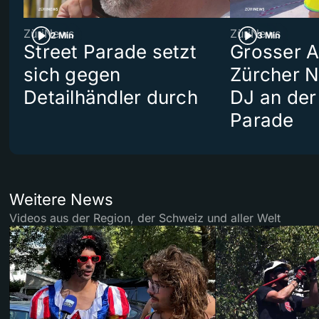
ZüriNews
ZüriNews
2 Min
3 Min
Street Parade setzt
Grosser Au
sich gegen
Zürcher 
Detailhändler durch
DJ an der
Parade
Weitere News
Videos aus der Region, der Schweiz und aller Welt