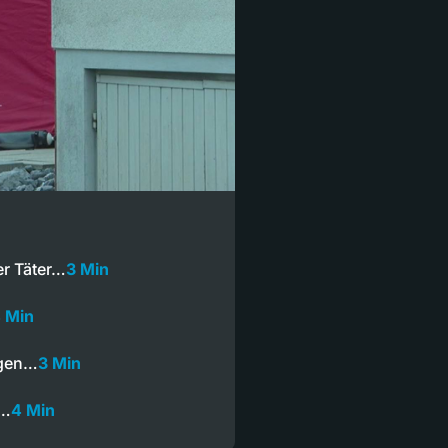
er Täter…
3 Min
 Min
ngen…
3 Min
.…
4 Min