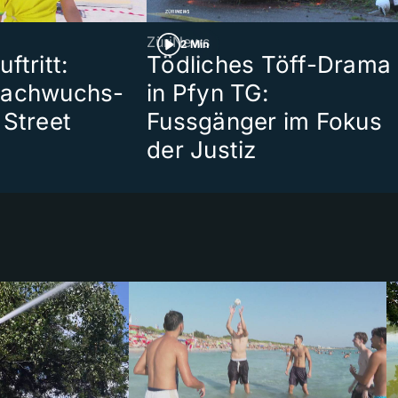
ZüriNews
2 Min
ftritt:
Tödliches Töff-Drama
Nachwuchs-
in Pfyn TG:
 Street
Fussgänger im Fokus
der Justiz