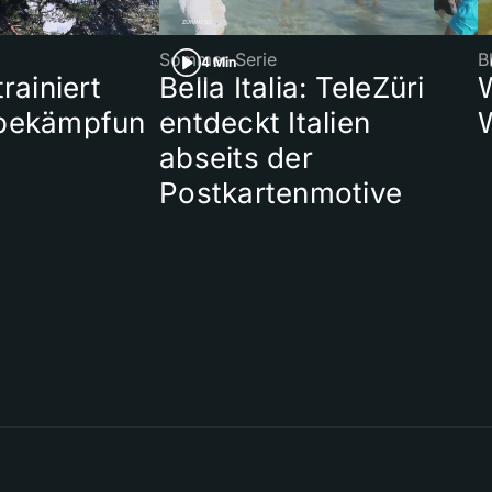
Sommer-Serie
B
4 Min
rainiert
Bella Italia: TeleZüri
bekämpfun
entdeckt Italien
abseits der
Postkartenmotive