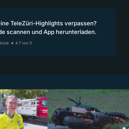
eine TeleZüri-Highlights verpassen?
de scannen und App herunterladen.
roid: ★ 4.7 von 5