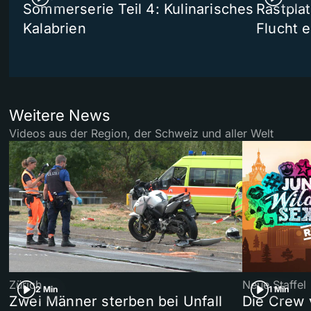
Sommerserie Teil 4: Kulinarisches
Rastpla
Kalabrien
Flucht e
Weitere News
Videos aus der Region, der Schweiz und aller Welt
Zürich
Neue Staffel
2 Min
1 Min
Zwei Männer sterben bei Unfall
Die Crew 