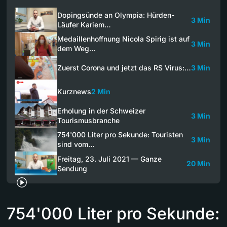
Dopingsünde an Olympia: Hürden-
3 Min
Läufer Kariem…
Medaillenhoffnung Nicola Spirig ist auf
3 Min
dem Weg…
Zuerst Corona und jetzt das RS Virus:…
3 Min
Kurznews
2 Min
Erholung in der Schweizer
3 Min
Tourismusbranche
754'000 Liter pro Sekunde: Touristen
3 Min
sind vom…
Freitag, 23. Juli 2021 — Ganze
20 Min
Sendung
754'000 Liter pro Sekunde: