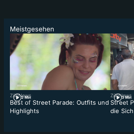
Meistgesehen
ZüriNews
ZüriNews
2 Min
3 Min
Best of Street Parade: Outfits und
Street 
Highlights
die Sich