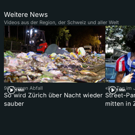
Weitere News
Videos aus der Region, der Schweiz und aller Welt
90 Tonnen Abfall
«Ein Tag im 
1 Min
1 Min
So wird Zürich über Nacht wieder
Street-P
sauber
mitten in 