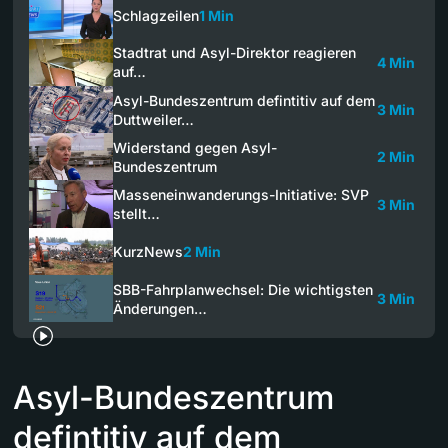
Schlagzeilen
1 Min
Stadtrat und Asyl-Direktor reagieren
4 Min
auf…
Asyl-Bundeszentrum defintitiv auf dem
3 Min
Duttweiler…
Widerstand gegen Asyl-
2 Min
Bundeszentrum
Masseneinwanderungs-Initiative: SVP
3 Min
stellt…
KurzNews
2 Min
SBB-Fahrplanwechsel: Die wichtigsten
3 Min
Änderungen…
Asyl-Bundeszentrum
defintitiv auf dem