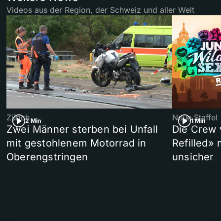
Videos aus der Region, der Schweiz und aller Welt
Zürich
Neue Staffel
2 Min
1 Min
Zwei Männer sterben bei Unfall
Die Crew 
mit gestohlenem Motorrad in
Refilled»
Oberengstringen
unsicher