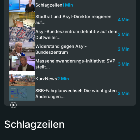
Schlagzeilen
1 Min
Stadtrat und Asyl-Direktor reagieren
4 Min
auf…
Asyl-Bundeszentrum defintitiv auf dem
3 Min
Duttweiler…
Widerstand gegen Asyl-
2 Min
Bundeszentrum
Masseneinwanderungs-Initiative: SVP
3 Min
stellt…
KurzNews
2 Min
SBB-Fahrplanwechsel: Die wichtigsten
3 Min
Änderungen…
Schlagzeilen