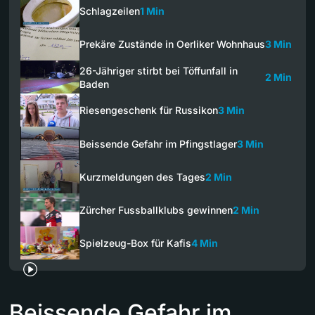
Schlagzeilen
1 Min
Prekäre Zustände in Oerliker Wohnhaus
3 Min
26-Jähriger stirbt bei Töffunfall in
2 Min
Baden
Riesengeschenk für Russikon
3 Min
Beissende Gefahr im Pfingstlager
3 Min
Kurzmeldungen des Tages
2 Min
Zürcher Fussballklubs gewinnen
2 Min
Spielzeug-Box für Kafis
4 Min
Beissende Gefahr im