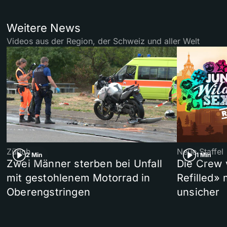
Weitere News
Videos aus der Region, der Schweiz und aller Welt
Zürich
Neue Staffel
2 Min
1 Min
Zwei Männer sterben bei Unfall
Die Crew 
mit gestohlenem Motorrad in
Refilled»
Oberengstringen
unsicher