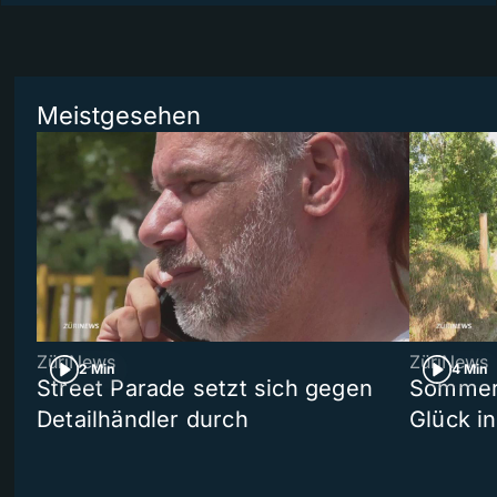
Meistgesehen
ZüriNews
ZüriNews
2 Min
4 Min
Street Parade setzt sich gegen
Sommers
Detailhändler durch
Glück i