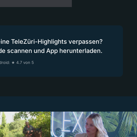
eine TeleZüri-Highlights verpassen?
de scannen und App herunterladen.
roid: ★ 4.7 von 5