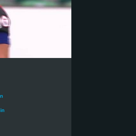
in
in