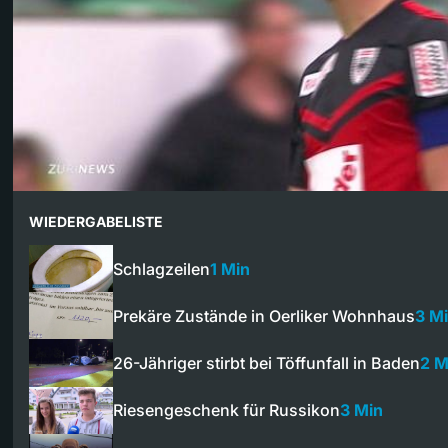
WIEDERGABELISTE
Schlagzeilen
1 Min
Prekäre Zustände in Oerliker Wohnhaus
3 M
26-Jähriger stirbt bei Töffunfall in Baden
2 M
Riesengeschenk für Russikon
3 Min