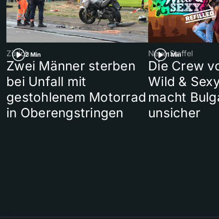
Zürich
Neue Staffel
2 Min
1 Min
Zwei Männer sterben
Die Crew v
bei Unfall mit
Wild & Sexy
gestohlenem Motorrad
macht Bulg
in Oberengstringen
unsicher