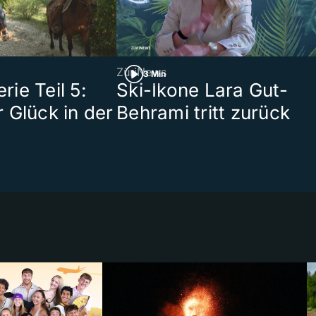
ZüriNews
3 Min
ie Teil 5:
Ski-Ikone Lara Gut-
 Glück in der
Behrami tritt zurück