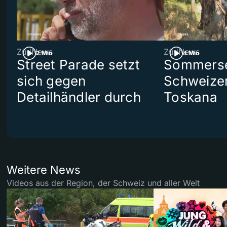
ZüriNews
ZüriNews
2 Min
4 Min
Street Parade setzt
Sommerser
sich gegen
Schweizer
Detailhändler durch
Toskana
Weitere News
Videos aus der Region, der Schweiz und aller Welt