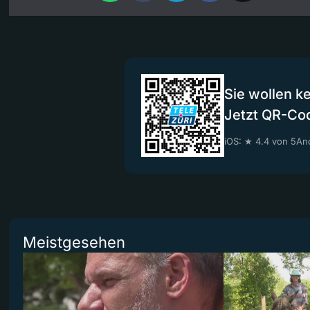
Sie wollen k
Jetzt QR-Co
iOS: ★ 4.4 von 5
And
Meistgesehen