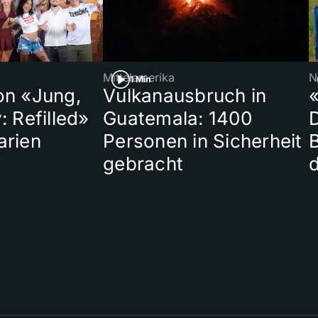
Mittelamerika
N
1 Min
on «Jung,
Vulkanausbruch in
«
: Refilled»
Guatemala: 1400
arien
Personen in Sicherheit
gebracht