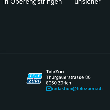
in Oberengstringen
unsicher
TeleZüri
Thurgauerstrasse 80
8050 Zürich
redaktion@telezueri.ch