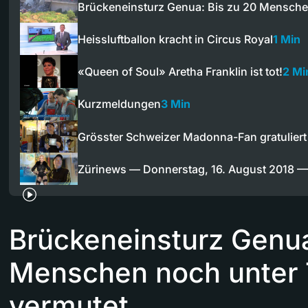
Brückeneinsturz Genua: Bis zu 20 Mensch
Heissluftballon kracht in Circus Royal
1 Min
«Queen of Soul» Aretha Franklin ist tot!
2 Mi
Kurzmeldungen
3 Min
Grösster Schweizer Madonna-Fan gratulier
Zürinews — Donnerstag, 16. August 2018 
Brückeneinsturz Genua
Menschen noch unter
vermutet