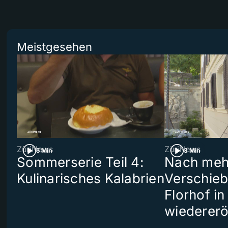
Meistgesehen
ZüriNews
ZüriNews
5 Min
3 Min
Sommerserie Teil 4:
Nach meh
Kulinarisches Kalabrien
Verschieb
Florhof in
wiedererö