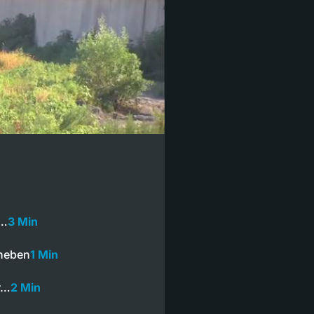
n…
3 Min
bheben
1 Min
er…
2 Min