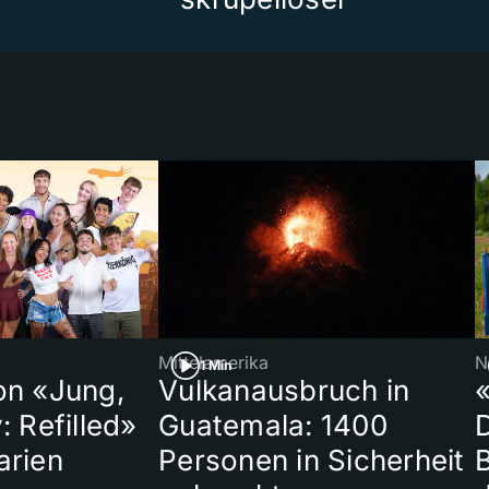
Mittelamerika
N
1 Min
on «Jung,
Vulkanausbruch in
«
: Refilled»
Guatemala: 1400
arien
Personen in Sicherheit