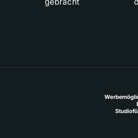
gebracht
Werbemögli
Studiof