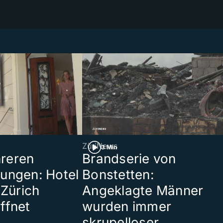
ZüriNews
3 Min
reren
Brandserie von
ungen: Hotel
Bonstetten:
 Zürich
Angeklagte Männer
ffnet
wurden immer
skrupelloser