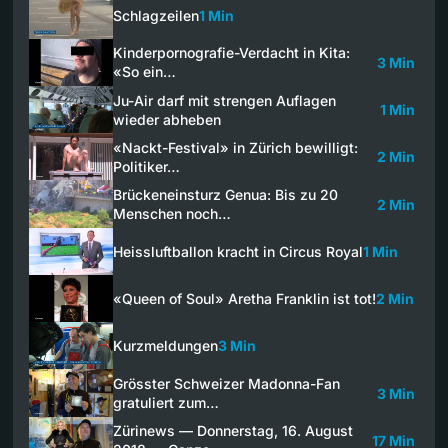
Schlagzeilen
1 Min
Kinderpornografie-Verdacht in Kita:
3 Min
«So ein…
Ju-Air darf mit strengen Auflagen
1 Min
wieder abheben
«Nackt-Festival» in Zürich bewilligt:
2 Min
Politiker…
Brückeneinsturz Genua: Bis zu 20
2 Min
Menschen noch…
Heissluftballon kracht in Circus Royal
1 Min
«Queen of Soul» Aretha Franklin ist tot!
2 Min
Kurzmeldungen
3 Min
Grösster Schweizer Madonna-Fan
3 Min
gratuliert zum…
Zürinews — Donnerstag, 16. August
17 Min