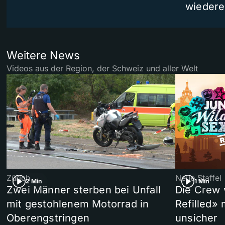
wiedere
Weitere News
Videos aus der Region, der Schweiz und aller Welt
Zürich
Neue Staffel
2 Min
1 Min
Zwei Männer sterben bei Unfall
Die Crew 
mit gestohlenem Motorrad in
Refilled»
Oberengstringen
unsicher