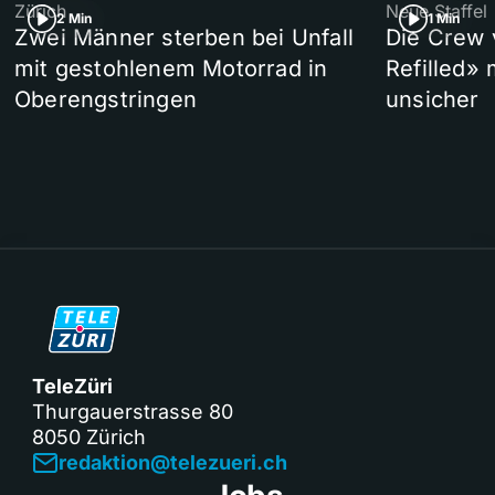
Zürich
Neue Staffel
2 Min
1 Min
Zwei Männer sterben bei Unfall
Die Crew 
mit gestohlenem Motorrad in
Refilled»
Oberengstringen
unsicher
TeleZüri
Thurgauerstrasse 80
8050 Zürich
redaktion@telezueri.ch