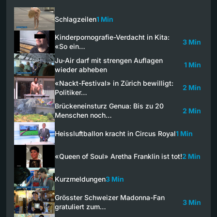
Schlagzeilen
1 Min
Kinderpornografie-Verdacht in Kita:
3 Min
«So ein…
Ju-Air darf mit strengen Auflagen
1 Min
wieder abheben
«Nackt-Festival» in Zürich bewilligt:
2 Min
Politiker…
Brückeneinsturz Genua: Bis zu 20
2 Min
Menschen noch…
Heissluftballon kracht in Circus Royal
1 Min
«Queen of Soul» Aretha Franklin ist tot!
2 Min
Kurzmeldungen
3 Min
Grösster Schweizer Madonna-Fan
3 Min
gratuliert zum…