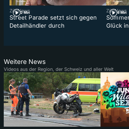
ZüriNews
ZüriNews
2 Min
4 Min
Street Parade setzt sich gegen
Sommers
Detailhändler durch
Glück i
Weitere News
Videos aus der Region, der Schweiz und aller Welt