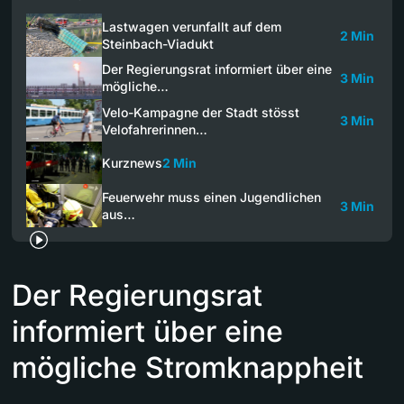
Lastwagen verunfallt auf dem
2 Min
Steinbach-Viadukt
Der Regierungsrat informiert über eine
3 Min
mögliche…
Velo-Kampagne der Stadt stösst
3 Min
Velofahrerinnen…
Kurznews
2 Min
Feuerwehr muss einen Jugendlichen
3 Min
aus…
Der Regierungsrat
informiert über eine
mögliche Stromknappheit