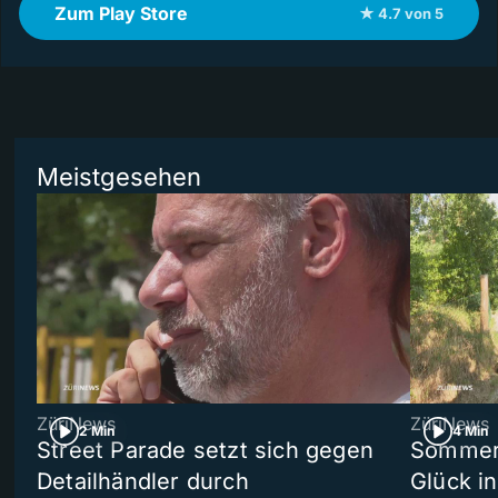
Zum Play Store
★ 4.7 von 5
Meistgesehen
ZüriNews
ZüriNews
2 Min
4 Min
Street Parade setzt sich gegen
Sommers
Detailhändler durch
Glück i