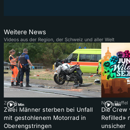
Weitere News
Videos aus der Region, der Schweiz und aller Welt
Zürich
Neue Staffel
2 Min
1 Min
Zwei Männer sterben bei Unfall
Die Crew 
mit gestohlenem Motorrad in
Refilled»
Oberengstringen
unsicher