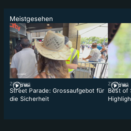
Meistgesehen
ZüriNews
ZüriNews
3 Min
2 Min
Street Parade: Grossaufgebot für
Best of 
die Sicherheit
Highligh