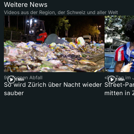
Weitere News
Videos aus der Region, der Schweiz und aller Welt
90 Tonnen Abfall
«Ein Tag im 
1 Min
1 Min
So wird Zürich über Nacht wieder
Street-P
sauber
mitten in 