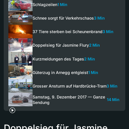
Schlagzeilen
1 Min
Schnee sorgt für Verkehrschaos
3 Min
37 Tiere sterben bei Scheunenbrand
3 Min
Doppelsieg für Jasmine Flury
2 Min
Kurzmeldungen des Tages
2 Min
Güterzug in Arnegg entgleist
1 Min
Grosser Ansturm auf Hardbrücke-Tram
3 Min
Samstag, 9. Dezember 2017 — Ganze
14 Min
Sendung
Doppelsieg für Jasmine