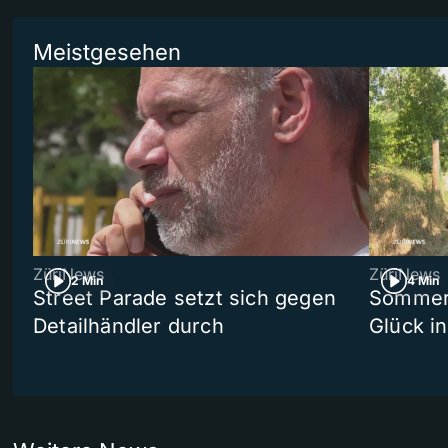
Meistgesehen
ZüriNews
ZüriNews
2 Min
4 Min
Street Parade setzt sich gegen
Sommers
Detailhändler durch
Glück i