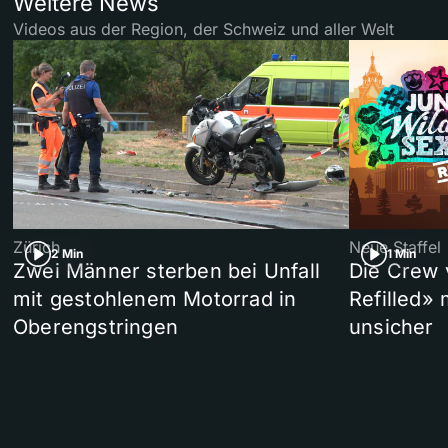
Weitere News
Videos aus der Region, der Schweiz und aller Welt
Zürich
Neue Staffel
2 Min
1 Min
Zwei Männer sterben bei Unfall
Die Crew 
mit gestohlenem Motorrad in
Refilled»
Oberengstringen
unsicher