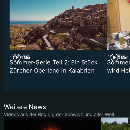
ZüriNews
ZüriNews
4 Min
5 Min
Sommer-Serie Teil 2: Ein Stück
Sommer-
Zürcher Oberland in Kalabrien
wird He
Weitere News
Videos aus der Region, der Schweiz und aller Welt