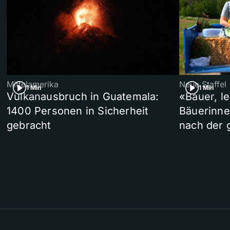
Mittelamerika
Neue Staffel
1 Min
1 Min
Vulkanausbruch in Guatemala:
«Bauer, l
1400 Personen in Sicherheit
Bäuerinne
gebracht
nach der 