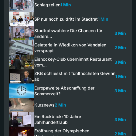
Schlagzeilen
1 Min
SP nur noch zu dritt im Stadtrat
1 Min
Stadtratswahlen: Die Chancen für
3 Min
andere…
Gelateria in Wiedikon von Vandalen
2 Min
versprayt
Eishockey-Club übernimmt Restaurant
3 Min
vom…
ZKB schliesst mit fünfthöchsten Gewinn
1 Min
ab
Europaweite Abschaffung der
3 Min
Sommerzeit?
Kurznews
2 Min
Ein Rückblick: 10 Jahre
3 Min
Jahrhundertraub
Eröffnung der Olympischen
2 Min