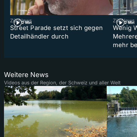
ZüriNews
ZüriNews
2 Min
2 Min
Street Parade setzt sich gegen
Wenig W
Detailhändler durch
Mehrere
mehr be
Weitere News
Videos aus der Region, der Schweiz und aller Welt