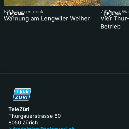
Blaualgen entdeckt
Zu wenig Wa
2 Min
2 Min
Warnung am Lengwiler Weiher
Vier Thur
Betrieb
TeleZüri
Thurgauerstrasse 80
8050 Zürich