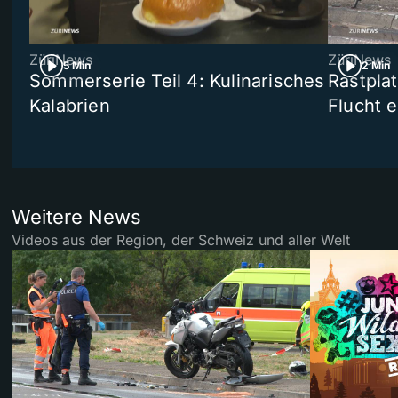
ZüriNews
ZüriNews
5 Min
2 Min
Sommerserie Teil 4: Kulinarisches
Rastpla
Kalabrien
Flucht e
Weitere News
Videos aus der Region, der Schweiz und aller Welt