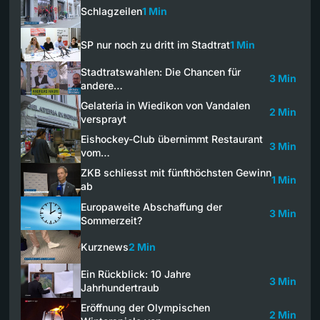
Schlagzeilen
1 Min
SP nur noch zu dritt im Stadtrat
1 Min
Stadtratswahlen: Die Chancen für
3 Min
andere…
Gelateria in Wiedikon von Vandalen
2 Min
versprayt
Eishockey-Club übernimmt Restaurant
3 Min
vom…
ZKB schliesst mit fünfthöchsten Gewinn
1 Min
ab
Europaweite Abschaffung der
3 Min
Sommerzeit?
Kurznews
2 Min
Ein Rückblick: 10 Jahre
3 Min
Jahrhundertraub
Eröffnung der Olympischen
2 Min