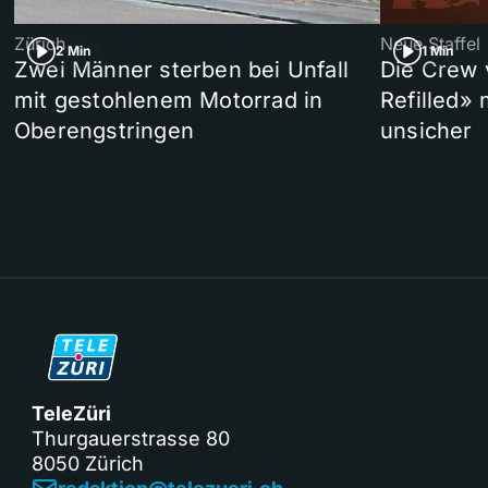
Zürich
Neue Staffel
2 Min
1 Min
Zwei Männer sterben bei Unfall
Die Crew 
mit gestohlenem Motorrad in
Refilled»
Oberengstringen
unsicher
TeleZüri
Thurgauerstrasse 80
8050 Zürich