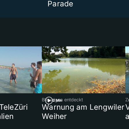
Parade
Blaualgen entdeckt
Z
2 Min
 TeleZüri
Warnung am Lengwiler
lien
Weiher
a