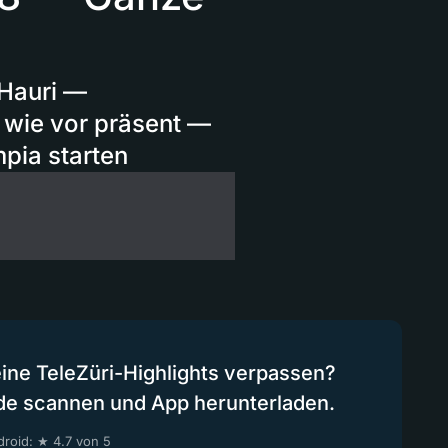
Hauri —
 wie vor präsent —
mpia starten
eine TeleZüri-Highlights verpassen?
de scannen und App herunterladen.
roid: ★ 4.7 von 5