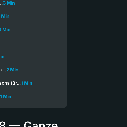
m…
3 Min
1 Min
3 Min
in
on…
2 Min
achs für…
1 Min
1 Min
018 — Ganze