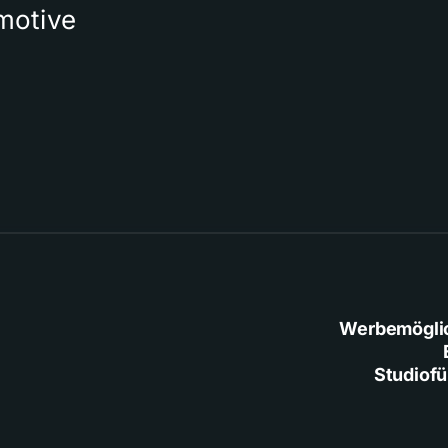
motive
Werbemögli
Studiof