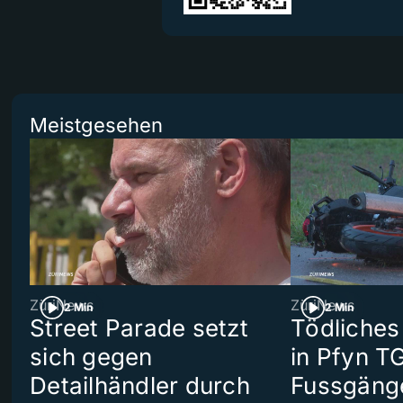
Meistgesehen
ZüriNews
ZüriNews
2 Min
2 Min
Street Parade setzt
Tödliches
sich gegen
in Pfyn TG
Detailhändler durch
Fussgäng