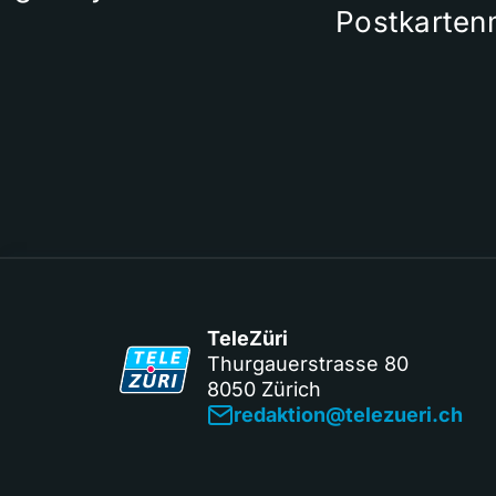
Postkarten
TeleZüri
Thurgauerstrasse 80
8050 Zürich
redaktion@telezueri.ch