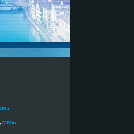
3 Min
yt
2 Min