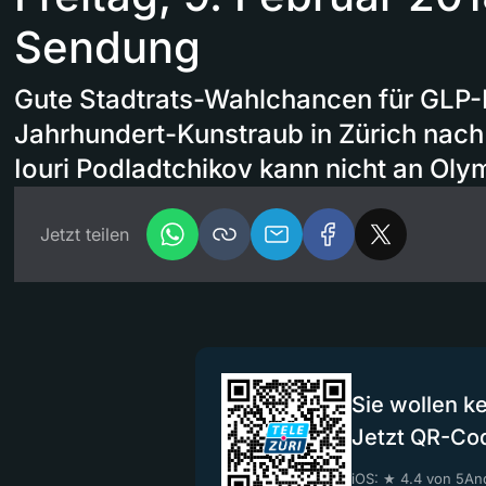
Sendung
Gute Stadtrats-Wahlchancen für GLP-
Jahrhundert-Kunstraub in Zürich nach
Iouri Podladtchikov kann nicht an Oly
Jetzt teilen
Sie wollen k
Jetzt QR-Co
iOS: ★ 4.4 von 5
And