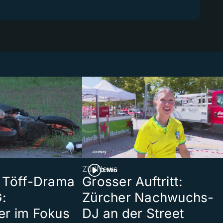
ZüriNews
3 Min
 Töff-Drama
Grosser Auftritt:
:
Zürcher Nachwuchs-
er im Fokus
DJ an der Street