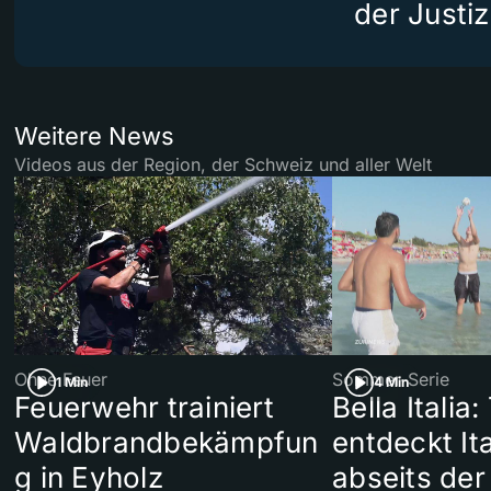
der Justiz
Weitere News
Videos aus der Region, der Schweiz und aller Welt
Ohne Feuer
Sommer-Serie
1 Min
4 Min
Feuerwehr trainiert
Bella Italia:
Waldbrandbekämpfun
entdeckt Ita
g in Eyholz
abseits der