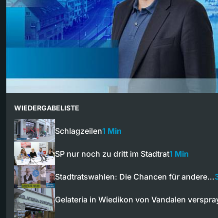
WIEDERGABELISTE
Schlagzeilen
1 Min
SP nur noch zu dritt im Stadtrat
1 Min
Stadtratswahlen: Die Chancen für andere…
Gelateria in Wiedikon von Vandalen verspra