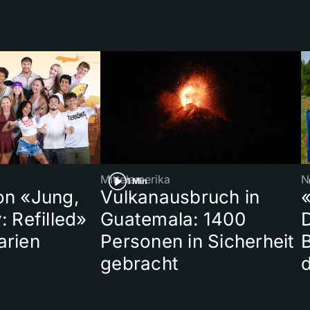
Mittelamerika
N
1 Min
on «Jung,
Vulkanausbruch in
«
: Refilled»
Guatemala: 1400
arien
Personen in Sicherheit
gebracht