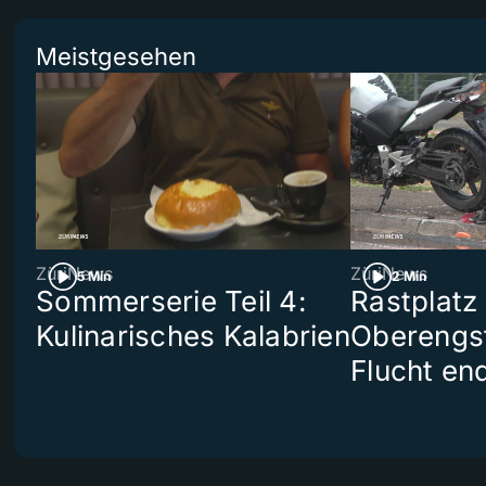
Meistgesehen
ZüriNews
ZüriNews
5 Min
2 Min
Sommerserie Teil 4:
Rastplatz
Kulinarisches Kalabrien
Oberengst
Flucht end