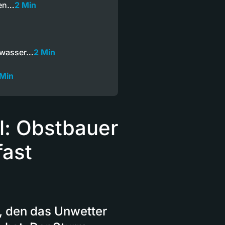
gen…
2 Min
hwasser…
2 Min
 Min
l: Obstbauer
fast
, den das Unwetter