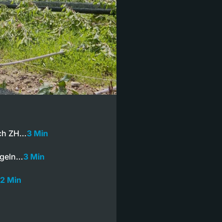
sch ZH…
3 Min
egeln…
3 Min
2 Min