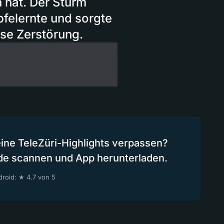
 hat. Der Sturm
felernte und sorgte
sse Zerstörung.
eine TeleZüri-Highlights verpassen?
de scannen und App herunterladen.
roid: ★ 4.7 von 5