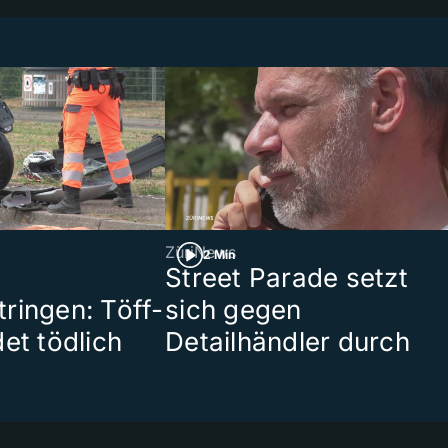
ZüriNews
2 Min
Street Parade setzt
ringen: Töff-
sich gegen
et tödlich
Detailhändler durch