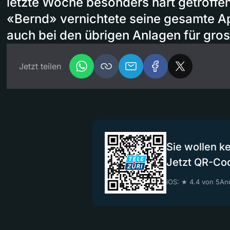
letzte Woche besonders hart getroffen
«Bernd» vernichtete seine gesamte Ap
auch bei den übrigen Anlagen für gro
Jetzt teilen
Sie wollen k
Jetzt QR-Co
iOS: ★ 4.4 von 5
And