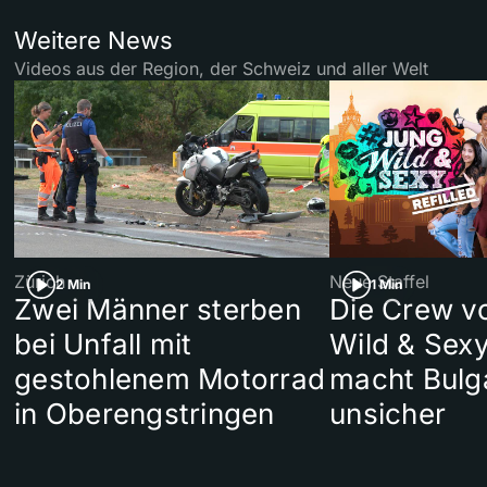
Weitere News
Videos aus der Region, der Schweiz und aller Welt
Zürich
Neue Staffel
2 Min
1 Min
Zwei Männer sterben
Die Crew v
bei Unfall mit
Wild & Sexy
gestohlenem Motorrad
macht Bulg
in Oberengstringen
unsicher