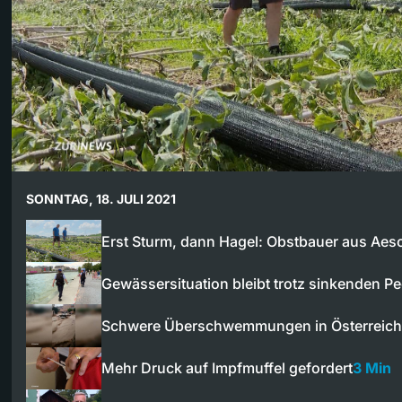
SONNTAG, 18. JULI 2021
Erst Sturm, dann Hagel: Obstbauer aus Ae
Gewässersituation bleibt trotz sinkenden P
Schwere Überschwemmungen in Österreich
Mehr Druck auf Impfmuffel gefordert
3 Min