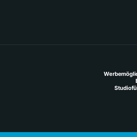
Werbemögli
Studiof