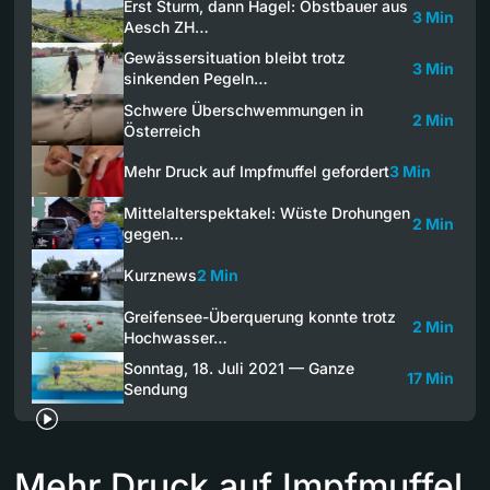
Erst Sturm, dann Hagel: Obstbauer aus
3 Min
Aesch ZH…
Gewässersituation bleibt trotz
3 Min
sinkenden Pegeln…
Schwere Überschwemmungen in
2 Min
Österreich
Mehr Druck auf Impfmuffel gefordert
3 Min
Mittelalterspektakel: Wüste Drohungen
2 Min
gegen…
Kurznews
2 Min
Greifensee-Überquerung konnte trotz
2 Min
Hochwasser…
Sonntag, 18. Juli 2021 — Ganze
17 Min
Sendung
Mehr Druck auf Impfmuffel