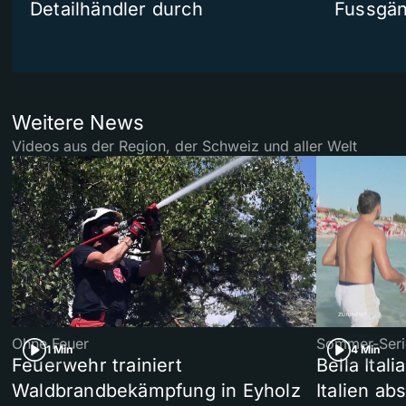
Detailhändler durch
Fussgän
Weitere News
Videos aus der Region, der Schweiz und aller Welt
Ohne Feuer
Sommer-Seri
1 Min
4 Min
Feuerwehr trainiert
Bella Ital
Waldbrandbekämpfung in Eyholz
Italien ab