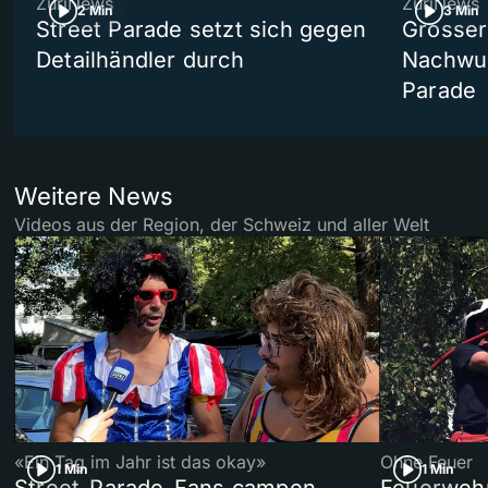
ZüriNews
ZüriNews
2 Min
3 Min
Street Parade setzt sich gegen
Grosser 
Detailhändler durch
Nachwuc
Parade
Weitere News
Videos aus der Region, der Schweiz und aller Welt
«Ein Tag im Jahr ist das okay»
Ohne Feuer
1 Min
1 Min