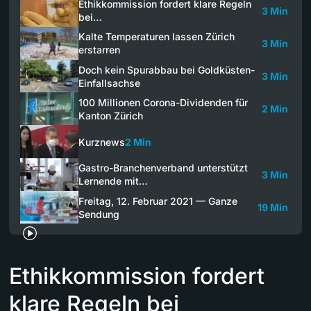
Ethikkommission fordert klare Regeln
3 Min
bei…
Kalte Temperaturen lassen Zürich
3 Min
erstarren
Doch kein Spurabbau bei Goldküsten-
3 Min
Einfallsachse
100 Millionen Corona-Dividenden für
2 Min
Kanton Zürich
Kurznews
2 Min
Gastro-Branchenverband unterstützt
3 Min
Lernende mit…
Freitag, 12. Februar 2021 — Ganze
19 Min
Sendung
Ethikkommission fordert
klare Regeln bei