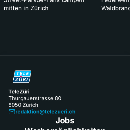
Street-Parade-Fans campen
Feuerwehr 
mitten in Zürich
Waldbrand
TeleZüri
Thurgauerstrasse 80
8050 Zürich
redaktion@telezueri.ch
Jobs