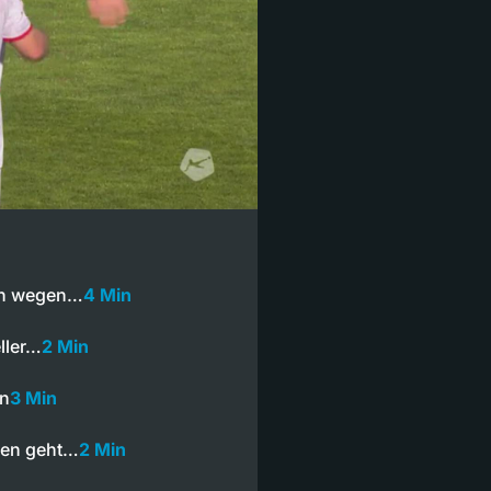
en wegen…
4 Min
ller…
2 Min
en
3 Min
hen geht…
2 Min