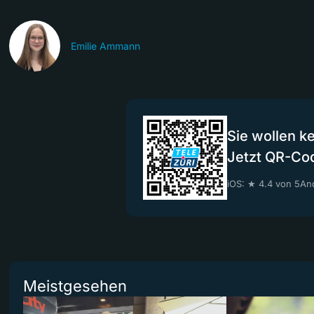
Emilie Ammann
Sie wollen k
Jetzt QR-Co
iOS: ★ 4.4 von 5
And
Meistgesehen