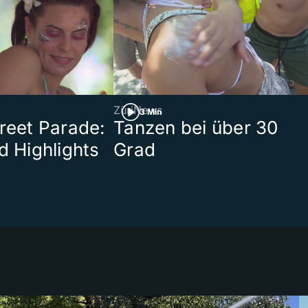
ZüriNews
3 Min
treet Parade:
Tanzen bei über 30
d Highlights
Grad