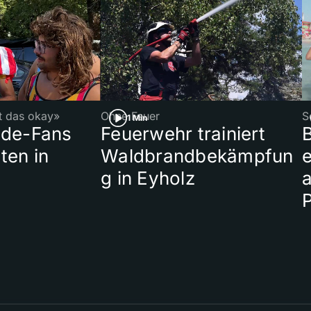
st das okay»
Ohne Feuer
S
1 Min
ade-Fans
Feuerwehr trainiert
B
ten in
Waldbrandbekämpfun
e
g in Eyholz
a