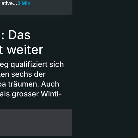
tiative…
3 Min
: Das
 weiter
g qualifiziert sich
ten sechs der
pa träumen. Auch
als grosser Winti-