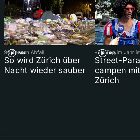
90 Tonnen Abfall
«Ein Tag im Jahr i
1 Min
1 Min
So wird Zürich über
Street-Par
Nacht wieder sauber
campen mit
Zürich