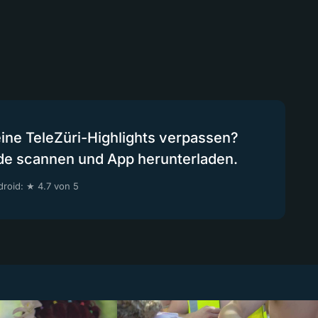
eine TeleZüri-Highlights verpassen?
de scannen und App herunterladen.
roid: ★ 4.7 von 5