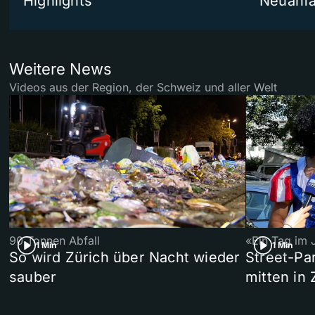
Highlights
Neuanf
Weitere News
Videos aus der Region, der Schweiz und aller Welt
90 Tonnen Abfall
«Ein Tag im 
1 Min
1 Min
So wird Zürich über Nacht wieder
Street-P
sauber
mitten in 