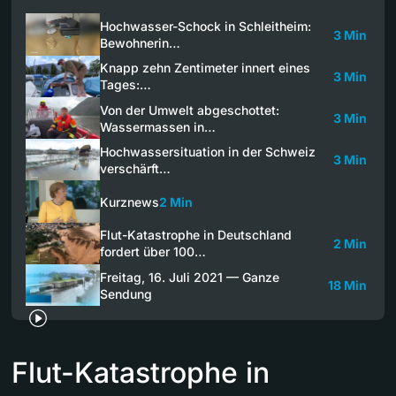
Hochwasser-Schock in Schleitheim:
3 Min
Bewohnerin…
Knapp zehn Zentimeter innert eines
3 Min
Tages:…
Von der Umwelt abgeschottet:
3 Min
Wassermassen in…
Hochwassersituation in der Schweiz
3 Min
verschärft…
Kurznews
2 Min
Flut-Katastrophe in Deutschland
2 Min
fordert über 100…
Freitag, 16. Juli 2021 — Ganze
18 Min
Sendung
Flut-Katastrophe in