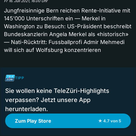
Fr 16. Juli 2021, 16.00 Uhr
Jungfreisinnige Bern reichen Rente-Initiative mit
145'000 Unterschriften ein — Merkel in
Washington zu Besuch: US-Präsident beschreibt
Bundeskanzlerin Angela Merkel als «historisch»
— Nati-Rücktritt: Fussballprofi Admir Mehmedi
will sich auf Wolfsburg konzentrieren
TIPP
Sie wollen keine TeleZüri-Highlights
verpassen? Jetzt unsere App
herunterladen.
Zum Play Store
★ 4.7 von 5