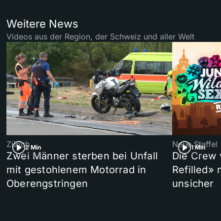
Weitere News
Videos aus der Region, der Schweiz und aller Welt
Zürich
Neue Staffel
2 Min
1 Min
Zwei Männer sterben bei Unfall
Die Crew 
mit gestohlenem Motorrad in
Refilled»
Oberengstringen
unsicher