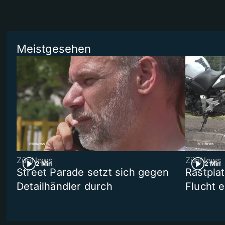
Meistgesehen
ZüriNews
ZüriNews
2 Min
2 Min
Street Parade setzt sich gegen
Rastpla
Detailhändler durch
Flucht e