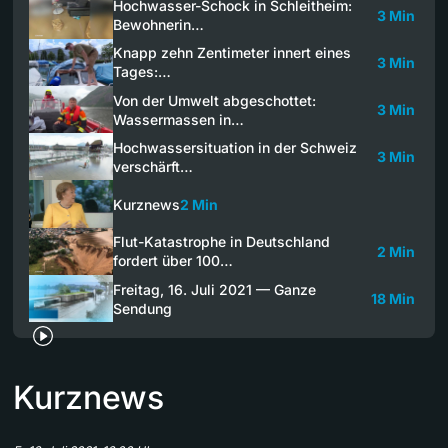
Hochwasser-Schock in Schleitheim:
3 Min
Bewohnerin…
Knapp zehn Zentimeter innert eines
3 Min
Tages:…
Von der Umwelt abgeschottet:
3 Min
Wassermassen in…
Hochwassersituation in der Schweiz
3 Min
verschärft…
Kurznews
2 Min
Flut-Katastrophe in Deutschland
2 Min
fordert über 100…
Freitag, 16. Juli 2021 — Ganze
18 Min
Sendung
Kurznews