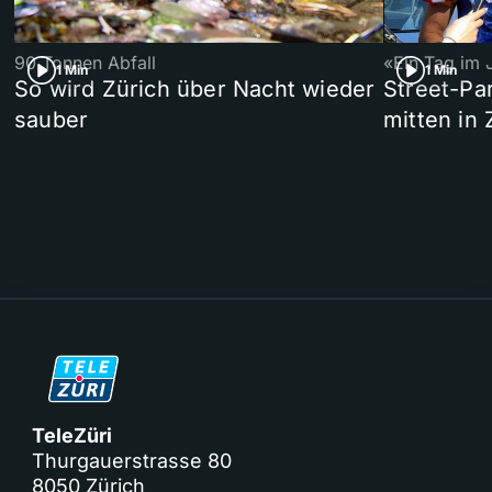
90 Tonnen Abfall
«Ein Tag im 
1 Min
1 Min
So wird Zürich über Nacht wieder
Street-P
sauber
mitten in 
TeleZüri
Thurgauerstrasse 80
8050 Zürich