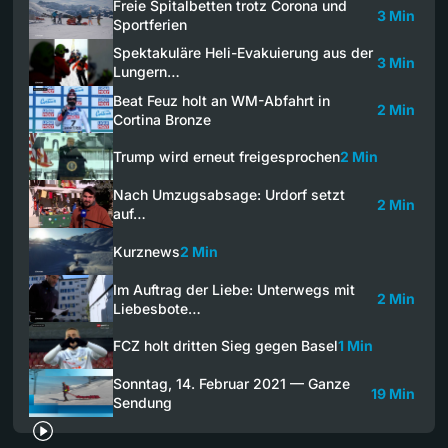
Freie Spitalbetten trotz Corona und
3 Min
Sportferien
Spektakuläre Heli-Evakuierung aus der
3 Min
Lungern…
Beat Feuz holt an WM-Abfahrt in
2 Min
Cortina Bronze
Trump wird erneut freigesprochen
2 Min
Nach Umzugsabsage: Urdorf setzt
2 Min
auf…
Kurznews
2 Min
Im Auftrag der Liebe: Unterwegs mit
2 Min
Liebesbote…
FCZ holt dritten Sieg gegen Basel
1 Min
Sonntag, 14. Februar 2021 — Ganze
19 Min
Sendung