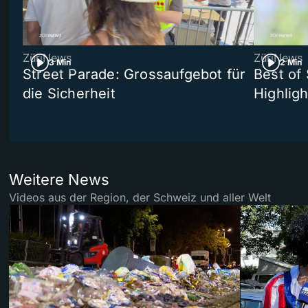
ZüriNews
ZüriNews
3 Min
2 Min
Street Parade: Grossaufgebot für
Best of 
die Sicherheit
Highligh
Weitere News
Videos aus der Region, der Schweiz und aller Welt