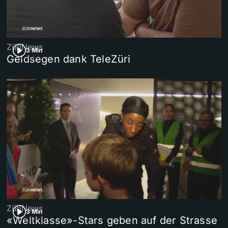
ZüriNews
3 Min
Geldsegen dank TeleZüri
ZüriNews
3 Min
«Weltklasse»-Stars geben auf der Strasse