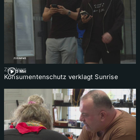
ZüriNews
3 Min
Konsumentenschutz verklagt Sunrise