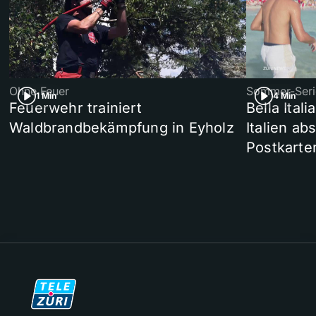
Ohne Feuer
Sommer-Seri
1 Min
4 Min
Feuerwehr trainiert
Bella Ital
Waldbrandbekämpfung in Eyholz
Italien ab
Postkarte