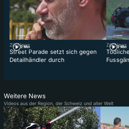
ZüriNews
ZüriNews
2 Min
2 Min
Street Parade setzt sich gegen
Tödlich
Detailhändler durch
Fussgän
Weitere News
Videos aus der Region, der Schweiz und aller Welt