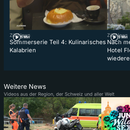
ZüriNews
ZüriNews
5 Min
3 Min
Sommerserie Teil 4: Kulinarisches
Nach me
Kalabrien
Hotel Fl
wiedere
Weitere News
Videos aus der Region, der Schweiz und aller Welt