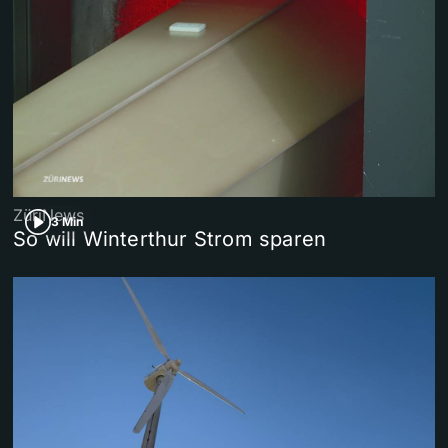
ZüriNews
3 Min
So will Winterthur Strom sparen