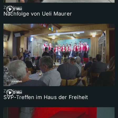
ZüriNews
2 Min
Nachfolge von Ueli Maurer
ZüriNews
3 Min
SVP-Treffen im Haus der Freiheit