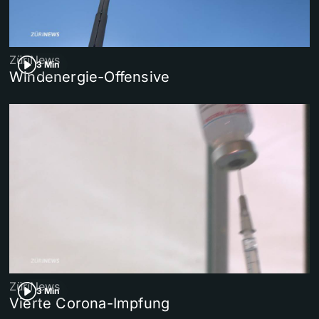
ZüriNews
3 Min
Windenergie-Offensive
ZüriNews
3 Min
Vierte Corona-Impfung