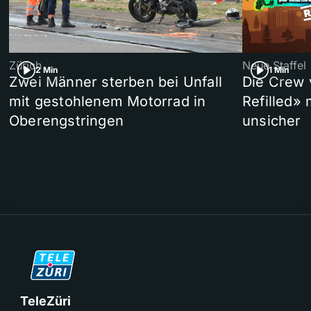
Zürich
Neue Staffel
2 Min
1 Min
Zwei Männer sterben bei Unfall
Die Crew 
mit gestohlenem Motorrad in
Refilled»
Oberengstringen
unsicher
TeleZüri