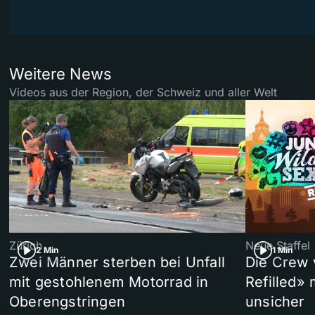
Weitere News
Videos aus der Region, der Schweiz und aller Welt
Zürich
Neue Staffel
2 Min
1 Min
Zwei Männer sterben bei Unfall
Die Crew 
mit gestohlenem Motorrad in
Refilled»
Oberengstringen
unsicher