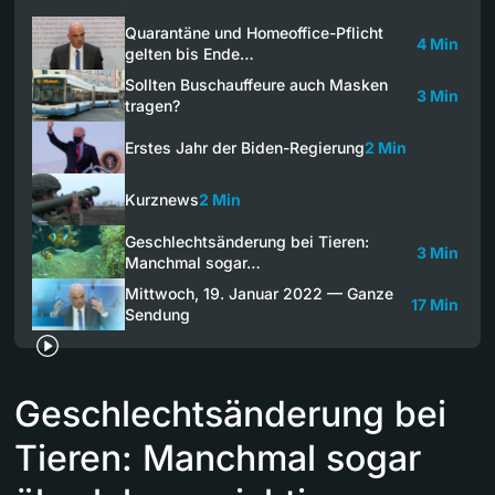
Quarantäne und Homeoffice-Pflicht
4 Min
gelten bis Ende…
Sollten Buschauffeure auch Masken
3 Min
tragen?
Erstes Jahr der Biden-Regierung
2 Min
Kurznews
2 Min
Geschlechtsänderung bei Tieren:
3 Min
Manchmal sogar…
Mittwoch, 19. Januar 2022 — Ganze
17 Min
Sendung
Geschlechtsänderung bei
Tieren: Manchmal sogar