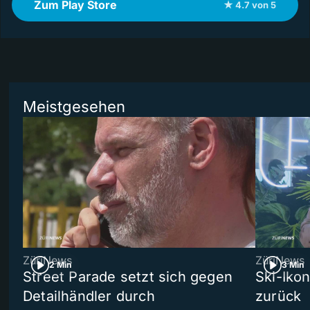
Zum Play Store
★ 4.7 von 5
Meistgesehen
ZüriNews
ZüriNews
2 Min
3 Min
Street Parade setzt sich gegen
Ski-Ikon
Detailhändler durch
zurück