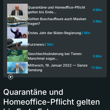
Quarantäne und Homeoffice-Pflicht
4 Min
gelten bis Ende…
Sollten Buschauffeure auch Masken
3 Min
tragen?
Erstes Jahr der Biden-Regierung
2 Min
Kurznews
2 Min
Geschlechtsänderung bei Tieren:
3 Min
Manchmal sogar…
Mittwoch, 19. Januar 2022 — Ganze
17 Min
Sendung
Quarantäne und
Homeoffice-Pflicht gelten