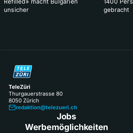
Refilled» macht Bulgarien
1400 Pers
unsicher
gebracht
TeleZüri
Thurgauerstrasse 80
8050 Zürich
redaktion@telezueri.ch
Jobs
Werbemöglichkeiten