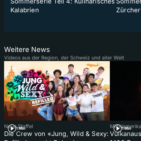
Sommerserie Teil 4: Kulinarisches
Sommer-
Kalabrien
Zürcher
Weitere News
Videos aus der Region, der Schweiz und aller Welt
Neue Staffel
Mittelamerik
1 Min
1 Min
Die Crew von «Jung, Wild & Sexy:
Vulkanaus