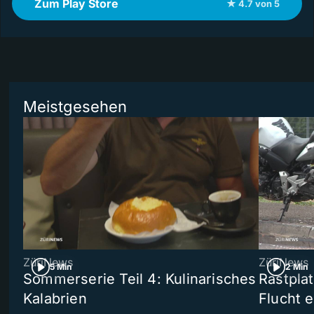
Zum Play Store
★ 4.7 von 5
Meistgesehen
ZüriNews
ZüriNews
5 Min
2 Min
Sommerserie Teil 4: Kulinarisches
Rastpla
Kalabrien
Flucht e