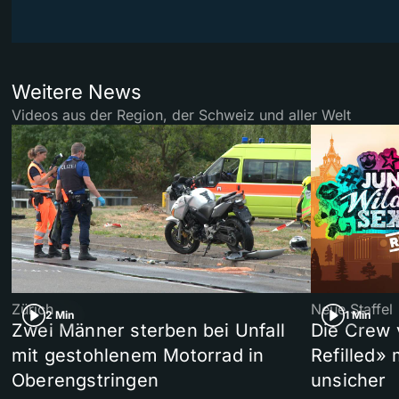
Weitere News
Videos aus der Region, der Schweiz und aller Welt
Zürich
Neue Staffel
2 Min
1 Min
Zwei Männer sterben bei Unfall
Die Crew 
mit gestohlenem Motorrad in
Refilled»
Oberengstringen
unsicher