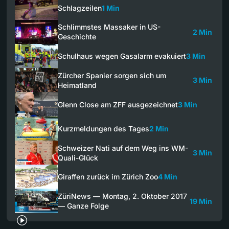
Schlagzeilen
1 Min
Schlimmstes Massaker in US-
2 Min
Geschichte
Schulhaus wegen Gasalarm evakuiert
3 Min
Zürcher Spanier sorgen sich um
3 Min
Heimatland
Glenn Close am ZFF ausgezeichnet
3 Min
Kurzmeldungen des Tages
2 Min
Schweizer Nati auf dem Weg ins WM-
3 Min
Quali-Glück
Giraffen zurück im Zürich Zoo
4 Min
ZüriNews — Montag, 2. Oktober 2017
19 Min
— Ganze Folge