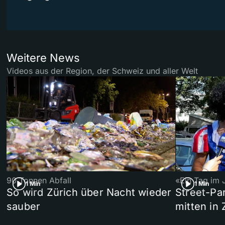
Weitere News
Videos aus der Region, der Schweiz und aller Welt
90 Tonnen Abfall
«Ein Tag im 
1 Min
1 Min
So wird Zürich über Nacht wieder
Street-P
sauber
mitten in 