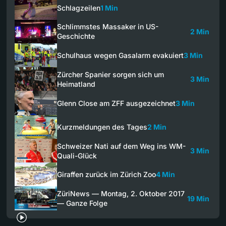
Schlagzeilen
1 Min
Schlimmstes Massaker in US-
2 Min
Geschichte
Schulhaus wegen Gasalarm evakuiert
3 Min
Zürcher Spanier sorgen sich um
3 Min
Heimatland
Glenn Close am ZFF ausgezeichnet
3 Min
Kurzmeldungen des Tages
2 Min
Schweizer Nati auf dem Weg ins WM-
3 Min
Quali-Glück
Giraffen zurück im Zürich Zoo
4 Min
ZüriNews — Montag, 2. Oktober 2017
19 Min
— Ganze Folge