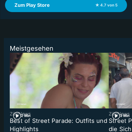
Zum Play Store
★ 4.7 von 5
Meistgesehen
ZüriNews
ZüriNews
2 Min
3 Min
Best of Street Parade: Outfits und
Street 
Highlights
die Sich