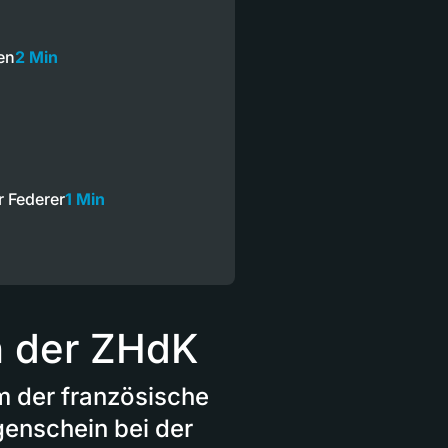
en
2 Min
 Federer
1 Min
n der ZHdK
 der französische
genschein bei der