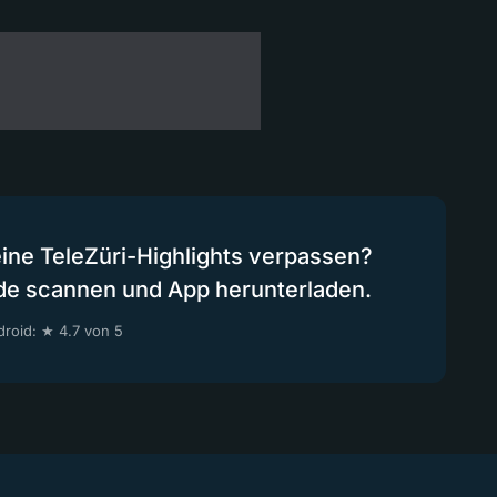
eine TeleZüri-Highlights verpassen?
de scannen und App herunterladen.
roid: ★ 4.7 von 5