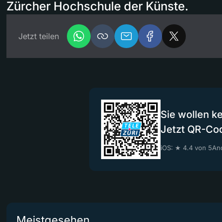
Zürcher Hochschule der Künste.
Jetzt teilen
Sie wollen k
Jetzt QR-Co
iOS: ★ 4.4 von 5
And
Meistgesehen