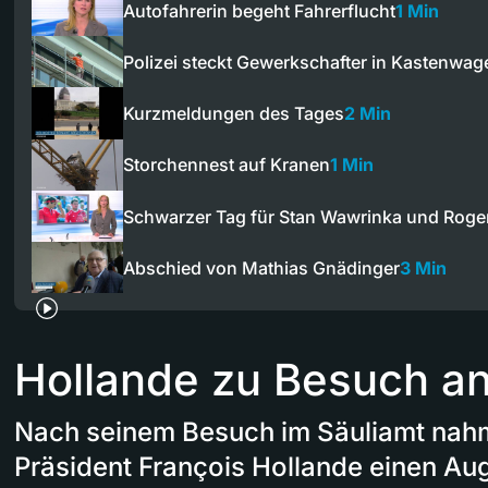
Autofahrerin begeht Fahrerflucht
1 Min
Polizei steckt Gewerkschafter in Kastenwag
Kurzmeldungen des Tages
2 Min
Storchennest auf Kranen
1 Min
Schwarzer Tag für Stan Wawrinka und Roger
Abschied von Mathias Gnädinger
3 Min
Hollande zu Besuch a
Nach seinem Besuch im Säuliamt nahm
Präsident François Hollande einen Au