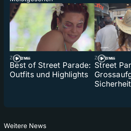
ZüriNews
ZüriNews
2 Min
3 Min
Best of Street Parade:
Street Pa
Outfits und Highlights
Grossaufg
Sicherhei
Weitere News