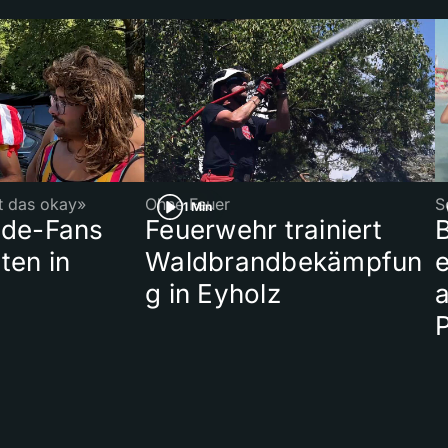
st das okay»
Ohne Feuer
S
1 Min
ade-Fans
Feuerwehr trainiert
B
ten in
Waldbrandbekämpfun
e
g in Eyholz
a