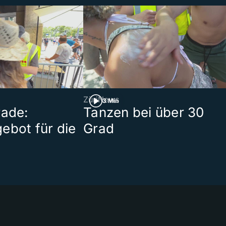
ZüriNews
3 Min
rade:
Tanzen bei über 30
ebot für die
Grad
t