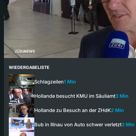
WIEDERGABELISTE
Schlagzeilen
1 Min
Hollande besucht KMU im Säuliamt
3 Min
Hollande zu Besuch an der ZHdK
2 Min
Bub in Illnau von Auto schwer verletzt
3 Min