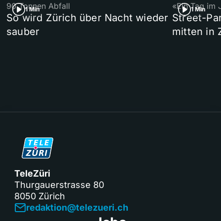
90 Tonnen Abfall
«Ein Tag im 
1 Min
1 Min
So wird Zürich über Nacht wieder
Street-P
sauber
mitten in 
TeleZüri
Thurgauerstrasse 80
8050 Zürich
redaktion@telezueri.ch