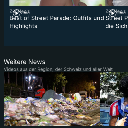
ZüriNews
ZüriNews
2 Min
3 Min
Best of Street Parade: Outfits und
Street 
Highlights
die Sich
Weitere News
Videos aus der Region, der Schweiz und aller Welt