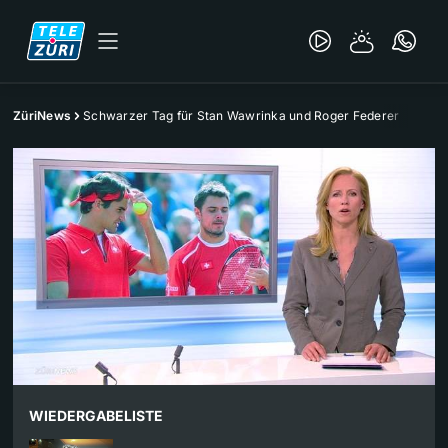
ZüriNews
Schwarzer Tag für Stan Wawrinka und Roger Federer
WIEDERGABELISTE