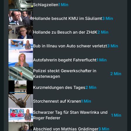
Schlagzeilen
1 Min
Hollande besucht KMU im Säuliamt
3 Min
Hollande zu Besuch an der ZHdK
2 Min
Bub in Illnau von Auto schwer verletzt
3 Min
Autofahrerin begeht Fahrerflucht
1 Min
Polizei steckt Gewerkschafter in
2 Min
Kastenwagen
Kurzmeldungen des Tages
2 Min
Storchennest auf Kranen
1 Min
Schwarzer Tag für Stan Wawrinka und
1 Min
Roger Federer
Abschied von Mathias Gnädinger
3 Min